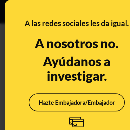
Especial Ce
DESINFO
PREBU
A las redes sociales les da igual.
¿PP y Vox eliminan en Extre
A nosotros no.
This content has NOT yet been ver
Ayúdanos a
investigar.
OPEN CASE
What's being said:
«PP y Vox eliminan en Extremadura la grat
Hazte Embajadora/Embajador
This content has not 
CONTENT DETAIL:
PP y Vox eliminan en Extremadura la gratuidad universal de