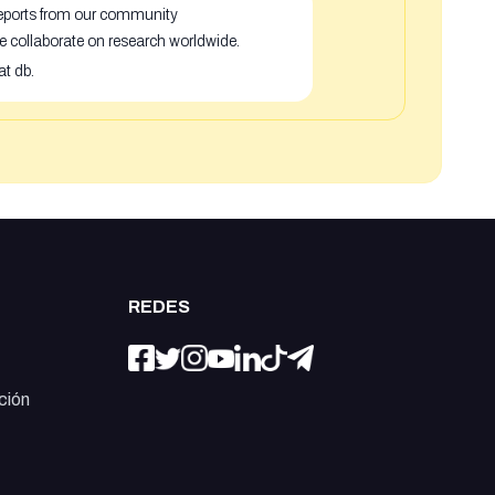
 reports from our community
e collaborate on research worldwide.
at db.
REDES
ción