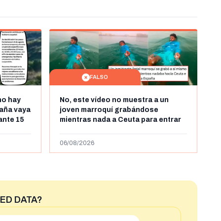
FALSO
no hay
No, este vídeo no muestra a un
aña vaya
joven marroquí grabándose
rante 15
mientras nada a Ceuta para entrar
arruecos
"ilegalmente a España": se grabó a
más de 450km de Ceuta y el autor lo
06/08/2026
niega
ED DATA?