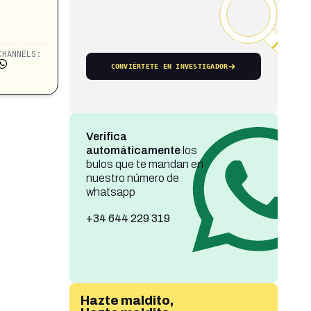
CHANNELS:
CONVIÉRTETE EN INVESTIGADOR
Verifica
automáticamente
los
bulos que te mandan en
nuestro número de
whatsapp
+34 644 229 319
Hazte maldito,