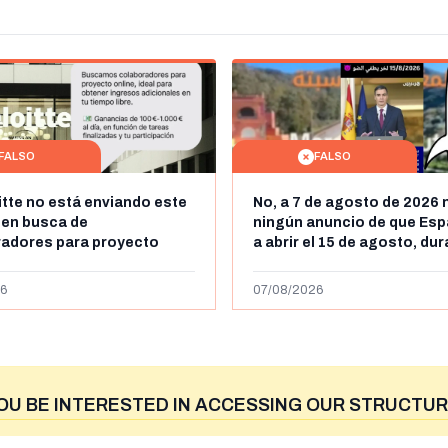
FALSO
FALSO
itte no está enviando este
No, a 7 de agosto de 2026 
 en busca de
ningún anuncio de que Esp
radores para proyecto
a abrir el 15 de agosto, du
con ganancias de hasta
horas, la frontera entre M
os al día: es un timo
y Ceuta
6
07/08/2026
OU BE INTERESTED IN ACCESSING OUR STRUCTUR