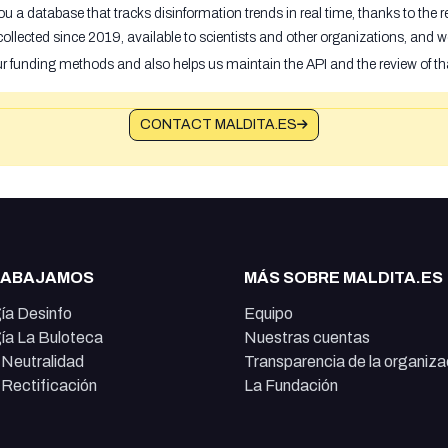
u a database that tracks disinformation trends in real time, thanks to the
ollected since 2019, available to scientists and other organizations, and w
ur funding methods and also helps us maintain the API and the review of th
CONTACT MALDITA.ES
RABAJAMOS
MÁS SOBRE MALDITA.ES
ía Desinfo
Equipo
ía La Buloteca
Nuestras cuentas
e Neutralidad
Transparencia de la organiza
e Rectificación
La Fundación