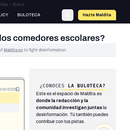
Elías
•
Bulos
LICY
BULOTECA
Hazte Maldit
a
e los comedores escolares?
 of
Maldita.es
to fight disinformation.
¿CONOCES
LA BULOTECA?
9/10/2025
Este es el espacio de Maldita.es
donde la redacción y la
comunidad investigan juntas
la
desinformación. Tú también puedes
contribuir con tus pistas.