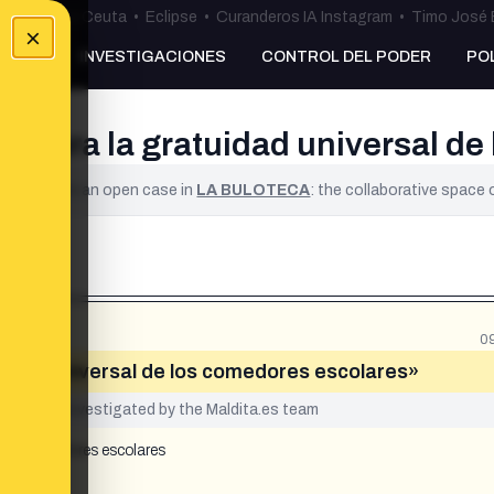
uta
•
Bulos Ceuta
•
Eclipse
•
Curanderos IA Instagram
•
Timo José 
×
NKING
INVESTIGACIONES
CONTROL DEL PODER
PO
madura la gratuidad universal d
ified. It is an open case in
LA BULOTECA
: the collaborative space
0
uidad universal de los comedores escolares»
yet been investigated by the Maldita.es team
 los comedores escolares