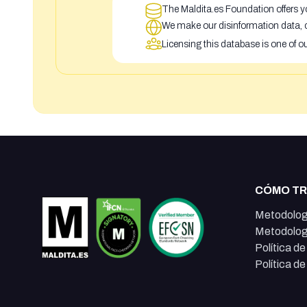
The Maldita.es Foundation offers yo
We make our disinformation data, c
Licensing this database is one of o
CÓMO T
Metodolog
Metodolog
Política d
Política d