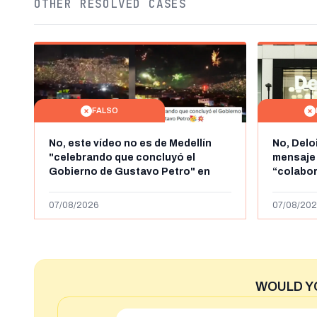
OTHER RESOLVED CASES
FALSO
No, este vídeo no es de Medellín
No, Delo
"celebrando que concluyó el
mensaje
Gobierno de Gustavo Petro" en
“colabo
agosto de 2026: es de la Alborada
online” 
de 2024
1.000 eur
07/08/2026
07/08/202
WOULD Y