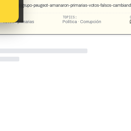
os-sanchez-grupo-peugeot-amanaron-primarias-votos-falsos-cambian
TOPICS:
· votos · primarias
Política · Corrupción