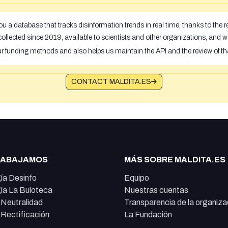
u a database that tracks disinformation trends in real time, thanks to the
ollected since 2019, available to scientists and other organizations, and w
ur funding methods and also helps us maintain the API and the review of th
CONTACT MALDITA.ES
RABAJAMOS
MÁS SOBRE MALDITA.ES
ía Desinfo
Equipo
ía La Buloteca
Nuestras cuentas
e Neutralidad
Transparencia de la organiza
e Rectificación
La Fundación