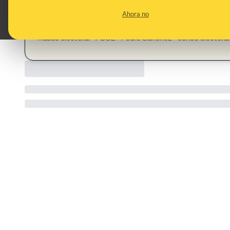
CONTENT DETAIL:
https://www.elespanol.com/espana/20260217/mete-ruman
Ahora no
actas-alterando-censos/1003744133612_0.html
CATEGORIES:
fraude electoral · PSOE · Pedro Sánchez · censo electoral 