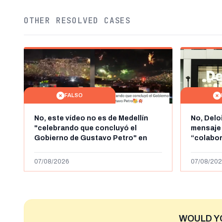
OTHER RESOLVED CASES
FALSO
No, este vídeo no es de Medellín
No, Delo
"celebrando que concluyó el
mensaje
Gobierno de Gustavo Petro" en
“colabo
agosto de 2026: es de la Alborada
online” 
de 2024
1.000 eur
07/08/2026
07/08/202
WOULD Y