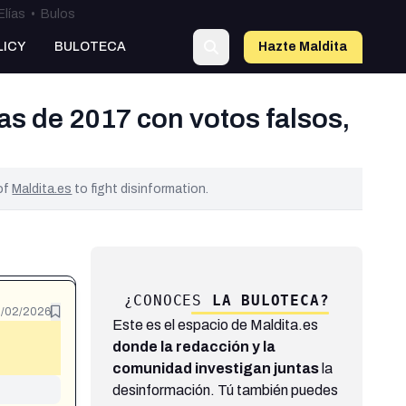
Elías
•
Bulos
LICY
BULOTECA
Hazte Maldit
a
s de 2017 con votos falsos,
 of
Maldita.es
to fight disinformation.
¿CONOCES
LA BULOTECA?
9/02/2026
Este es el espacio de Maldita.es
donde la redacción y la
comunidad investigan juntas
la
desinformación. Tú también puedes