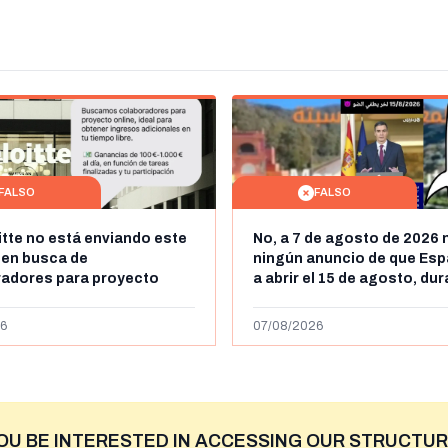
FALSO
FALSO
itte no está enviando este
No, a 7 de agosto de 2026 
 en busca de
ningún anuncio de que Esp
radores para proyecto
a abrir el 15 de agosto, du
con ganancias de hasta
horas, la frontera entre M
os al día: es un timo
y Ceuta
6
07/08/2026
OU BE INTERESTED IN ACCESSING OUR STRUCTUR