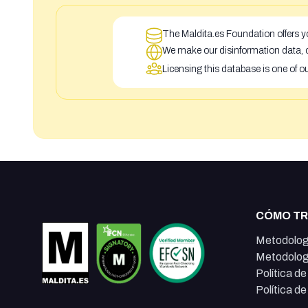
The Maldita.es Foundation offers yo
We make our disinformation data, c
Licensing this database is one of o
CÓMO T
Metodolog
Metodolog
Política d
Política d