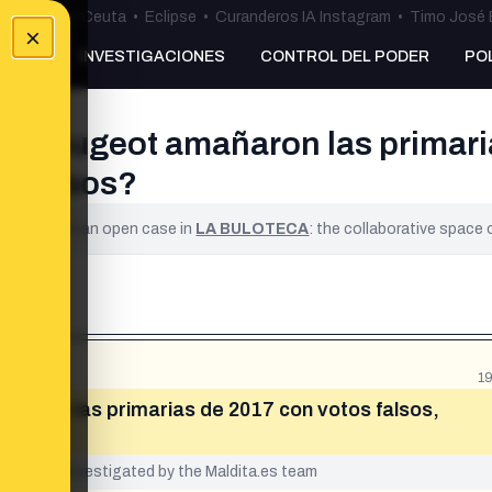
uta
•
Bulos Ceuta
•
Eclipse
•
Curanderos IA Instagram
•
Timo José 
×
NKING
INVESTIGACIONES
CONTROL DEL PODER
PO
el Peugeot amañaron las primaria
o censos?
ified. It is an open case in
LA BULOTECA
: the collaborative space
1
añaron las primarias de 2017 con votos falsos,
yet been investigated by the Maldita.es team