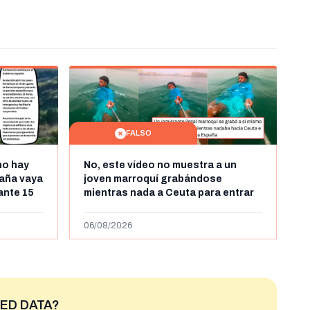
FALSO
no hay
No, este vídeo no muestra a un
aña vaya
joven marroquí grabándose
rante 15
mientras nada a Ceuta para entrar
arruecos
"ilegalmente a España": se grabó a
más de 450km de Ceuta y el autor lo
06/08/2026
niega
ED DATA?