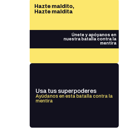
Hazte maldito,
Hazte maldita
Únete y apóyanos en
nuestra batalla contra la
mentira
Usa tus superpoderes
Ayúdanos en esta batalla contra la
mentira