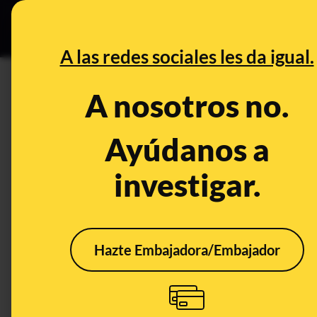
Especial Ce
DESINFO
PREBU
A las redes sociales les da igual.
¿Pedro Sánchez y el grupo d
A nosotros no.
cambiando actas y alterand
Ayúdanos a
This content has NOT yet been ver
investigar.
OPEN CASE
What's being said:
Hazte Embajadora/Embajador
«Pedro Sánchez y el grupo del Peugeot am
cambiando actas y alterando censos»
This content has not 