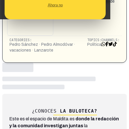
Pedro Sánchez ha invitado a Almodóvar a la residencia de
Ahora no
la Mareta
CATEGORIES:
TOPICS:
CHANNELS:
Pedro Sánchez · Pedro Almodóvar ·
Política
vacaciones · Lanzarote
¿CONOCES
LA BULOTECA?
Este es el espacio de Maldita.es
donde la redacción
y la comunidad investigan juntas
la