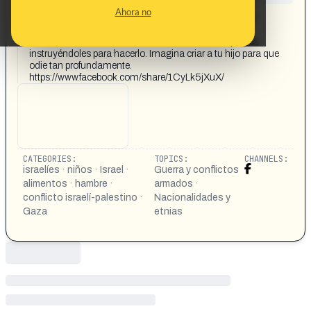
CONTENT DETAIL:
Ahora no
Mira como estos niños rabiosos de colonos destruyen
paquetes de alimentos destinados a los palestinos
hambrientos en Gaza. Se escucha a uno de los padres
instruyéndoles para hacerlo. Imagina criar a tu hijo para que
odie tan profundamente.
https://www.facebook.com/share/1CyLk5jXuX/
CATEGORIES:
TOPICS:
CHANNELS:
israelíes · niños · Israel ·
Guerra y conflictos
alimentos · hambre ·
armados ·
conflicto israelí-palestino ·
Nacionalidades y
Gaza
etnias