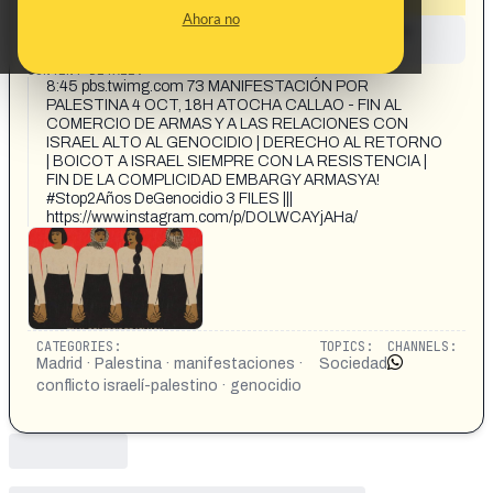
Ahora no
This content has not yet been investigated by the
Maldita.es team
CONTENT DETAIL:
8:45 pbs.twimg.com 73 MANIFESTACIÓN POR
PALESTINA 4 OCT, 18H ATOCHA CALLAO - FIN AL
COMERCIO DE ARMAS Y A LAS RELACIONES CON
ISRAEL ALTO AL GENOCIDIO | DERECHO AL RETORNO
| BOICOT A ISRAEL SIEMPRE CON LA RESISTENCIA |
FIN DE LA COMPLICIDAD EMBARGY ARMASYA!
#Stop2Años DeGenocidio 3 FILES |||
https://www.instagram.com/p/DOLWCAYjAHa/
CATEGORIES:
TOPICS:
CHANNELS:
Madrid · Palestina · manifestaciones ·
Sociedad
conflicto israelí-palestino · genocidio