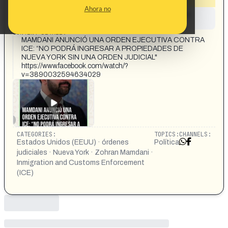
Ahora no
This content has not yet been investigated by the
Maldita.es team
CONTENT DETAIL:
MAMDANI ANUNCIÓ UNA ORDEN EJECUTIVA CONTRA
ICE: “NO PODRÁ INGRESAR A PROPIEDADES DE
NUEVA YORK SIN UNA ORDEN JUDICIAL"
https://www.facebook.com/watch/?
v=3890032594634029
CATEGORIES:
TOPICS:
CHANNELS:
Estados Unidos (EEUU) · órdenes
Política
judiciales · Nueva York · Zohran Mamdani ·
Inmigration and Customs Enforcement
(ICE)