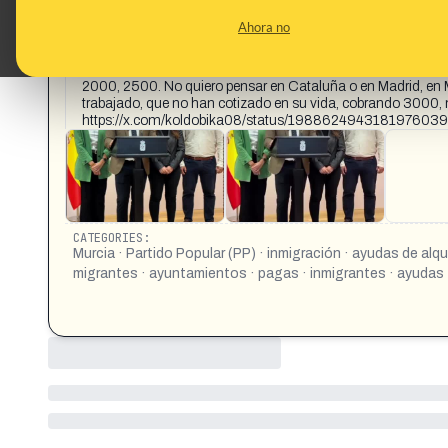
CONTENT DETAIL:
https://www.instagram.com/reel/DPtzXP3DO-y/?igsh=Z3h
Ahora no
Murcia https://x.com/egtegain/status/197727212350573376
las ayudas por más de 2.000 euros al mes en Murcia https
los inmigrantes de Murcia fueran de 2000 a 2500 por cabeza.
2000, 2500. No quiero pensar en Cataluña o en Madrid, en M
trabajado, que no han cotizado en su vida, cobrando 3000, má
https://x.com/koldobika08/status/1988624943181976039
CATEGORIES:
Murcia · Partido Popular (PP) · inmigración · ayudas de alqui
migrantes · ayuntamientos · pagas · inmigrantes · ayudas