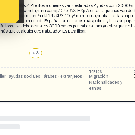
iZ3JjbnM5NWJ4 Atentos a quienes van destinadas Ayudas por +2000€/
5 https://www.instagram.com/p/DPoPAXijHXj/ Atentos a quienes van des
://www.instagram.com/reel/DPtzXP3DO-y/ no me imaginaba que las pagui
 Murcia, un territorio de España que es de los más pobres y le están pag
allorca, se debe de ir a los 3000 pavos por cabeza. Inmigrantes que no h
s que cualquier otro trabajador. Es para flipar.
+ 3
TOPICS:
ler · ayudas sociales · árabes · extranjeros ·
Migración ·
Nacionalidades y
etnias