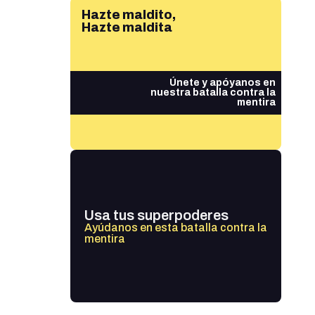
Hazte maldito,
Hazte maldita
Únete y apóyanos en
nuestra batalla contra la
mentira
Usa tus superpoderes
Ayúdanos en esta batalla contra la
mentira