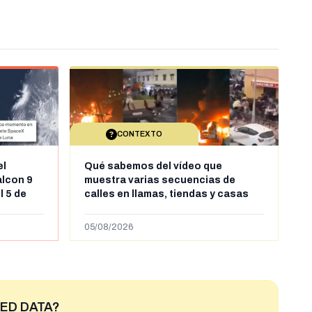
CONTEXTO
el
Qué sabemos del vídeo que
alcon 9
muestra varias secuencias de
l 5 de
calles en llamas, tiendas y casas
sde al
saqueadas y personas peleándose
supuestamente en España tras la
05/08/2026
entrada de personas migrantes en
situación irregular a Ceuta
ED DATA?