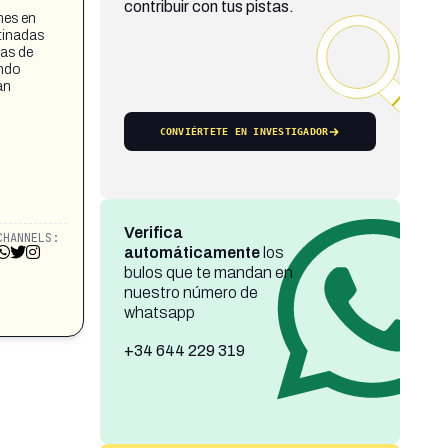
contribuir con tus pistas.
mes en
tinadas
tas de
ando
an
CONVIÉRTETE EN INVESTIGADOR
Verifica
CHANNELS:
automáticamente
los
bulos que te mandan en
nuestro número de
whatsapp
+34 644 229 319