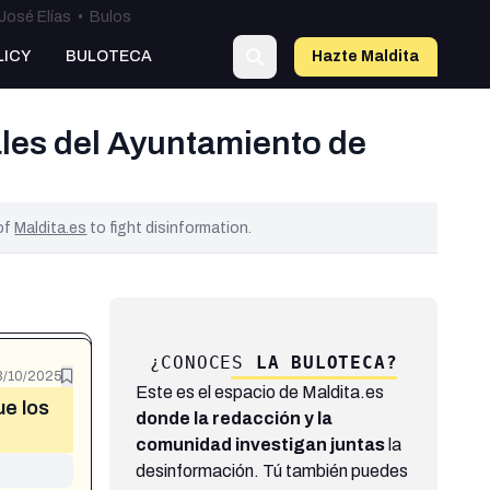
José Elías
•
Bulos
LICY
BULOTECA
Hazte Maldit
a
ales del Ayuntamiento de
 of
Maldita.es
to fight disinformation.
¿CONOCES
LA BULOTECA?
3/10/2025
Este es el espacio de Maldita.es
ue los
donde la redacción y la
comunidad investigan juntas
la
desinformación. Tú también puedes