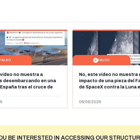
FALSO
FALSO
 vídeo no muestra a
No, este vídeo no muestra 
os desembarcando en una
impacto de una pieza del F
 España tras el cruce de
de SpaceX contra la Luna e
 personas a Ceuta a finales
agosto de 2026: circula de
 de 2026: son imágenes de
menos abril de 2026
6
06/08/2026
OU BE INTERESTED IN ACCESSING OUR STRUCTUR