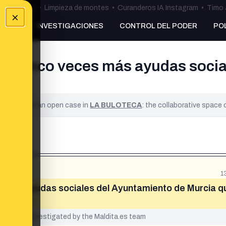
ulos Ceuta
•
Limpieza de montes
•
Curanderos IA Instagram
•
Timo 
×
NKING
INVESTIGACIONES
CONTROL DEL PODER
PO
asi cinco veces más ayudas soci
ified. It is an open case in
LA BULOTECA
: the collaborative space
1
es más ayudas sociales del Ayuntamiento de Murcia q
yet been investigated by the Maldita.es team