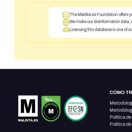
The Maldita.es Foundation offers yo
We make our disinformation data, c
Licensing this database is one of o
CÓMO T
Metodolog
Metodolog
Política d
Política d