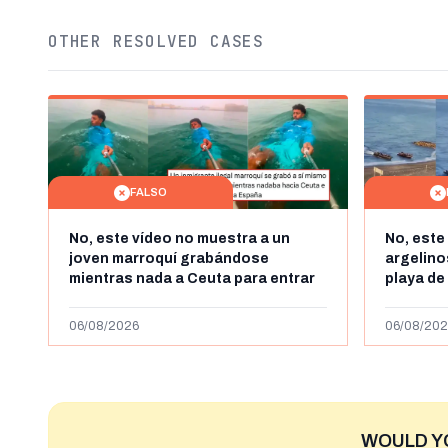
OTHER RESOLVED CASES
FALSO
No, este vídeo no muestra a un
No, este
joven marroquí grabándose
argelin
mientras nada a Ceuta para entrar
playa de
"ilegalmente a España": se grabó a
miles de
más de 450km de Ceuta y el autor lo
de julio
06/08/2026
06/08/202
niega
2023
WOULD Y