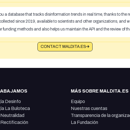
u a database that tracks disinformation trends in real time, thanks to the
ollected since 2019, available to scientists and other organizations, and w
ur funding methods and also helps us maintain the API and the review of th
CONTACT MALDITA.ES
RABAJAMOS
MÁS SOBRE MALDITA.ES
ía Desinfo
Equipo
ía La Buloteca
Nuestras cuentas
e Neutralidad
Transparencia de la organiza
e Rectificación
La Fundación