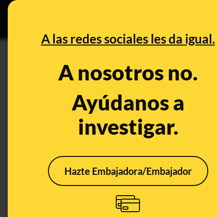
Grupos Ceuta
•
B
DESINFO
PREBU
A las redes sociales les da igual.
¿Los extranjeros se llevan c
A nosotros no.
Murcia que los españoles?
Ayúdanos a
This content has NOT yet been ver
investigar.
OPEN CASE
What's being said:
Hazte Embajadora/Embajador
«Los extranjeros se llevan casi cinco vec
españoles»
This content has not 