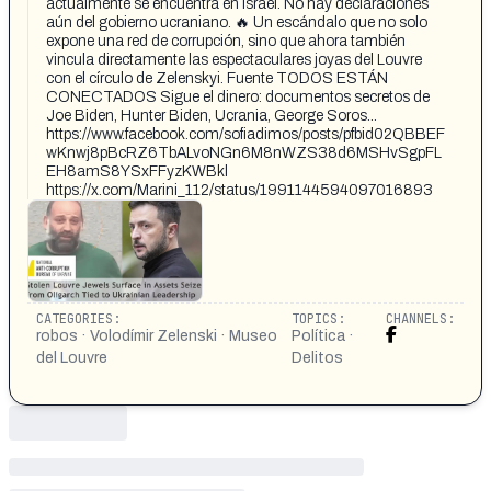
actualmente se encuentra en Israel. No hay declaraciones
aún del gobierno ucraniano. 🔥 Un escándalo que no solo
expone una red de corrupción, sino que ahora también
vincula directamente las espectaculares joyas del Louvre
con el círculo de Zelenskyi. Fuente TODOS ESTÁN
CONECTADOS Sigue el dinero: documentos secretos de
Joe Biden, Hunter Biden, Ucrania, George Soros...
https://www.facebook.com/sofiadimos/posts/pfbid02QBBEF
wKnwj8pBcRZ6TbALvoNGn6M8nWZS38d6MSHvSgpFL
EH8amS8YSxFFyzKWBkl
https://x.com/Marini_112/status/1991144594097016893
CATEGORIES:
TOPICS:
CHANNELS:
robos · Volodímir Zelenski · Museo
Política ·
del Louvre
Delitos