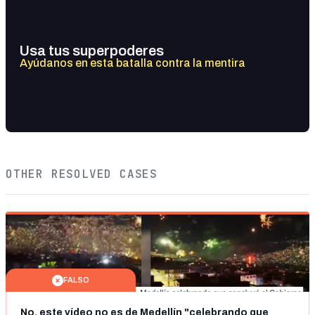
Usa tus superpoderes
Ayúdanos en esta batalla contra la mentira
OTHER RESOLVED CASES
FALSO
No, este vídeo no es de Medellín "celebrando que