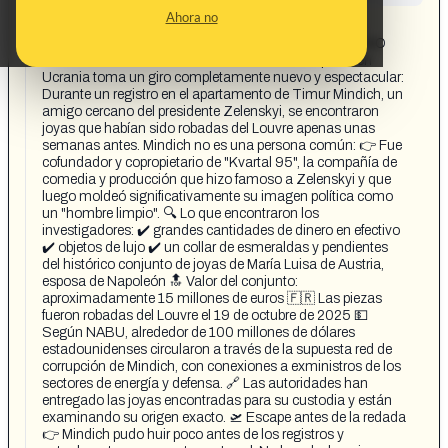
CONTENT DETAIL:
Ahora no
LAS GRANDES NOTICIAS: ¡JOYAS ROBADAS DEL
LOUVRE ENCONTRADAS EN LA CASA DE UN AMIGO
DE SELENSKYI! 🇺🇦💰 El escándalo de corrupción en
Ucrania toma un giro completamente nuevo y espectacular:
Durante un registro en el apartamento de Timur Mindich, un
amigo cercano del presidente Zelenskyi, se encontraron
joyas que habían sido robadas del Louvre apenas unas
semanas antes. Mindich no es una persona común: 👉 Fue
cofundador y copropietario de "Kvartal 95", la compañía de
comedia y producción que hizo famoso a Zelenskyi y que
luego moldeó significativamente su imagen política como
un "hombre limpio". 🔍 Lo que encontraron los
investigadores: ✔️ grandes cantidades de dinero en efectivo
✔️ objetos de lujo ✔️ un collar de esmeraldas y pendientes
del histórico conjunto de joyas de María Luisa de Austria,
esposa de Napoleón 🔝 Valor del conjunto:
aproximadamente 15 millones de euros 🇫🇷 Las piezas
fueron robadas del Louvre el 19 de octubre de 2025 💵
Según NABU, alrededor de 100 millones de dólares
estadounidenses circularon a través de la supuesta red de
corrupción de Mindich, con conexiones a exministros de los
sectores de energía y defensa. 🔗 Las autoridades han
entregado las joyas encontradas para su custodia y están
examinando su origen exacto. 🛫 Escape antes de la redada
👉 Mindich pudo huir poco antes de los registros y