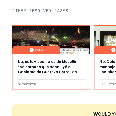
OTHER RESOLVED CASES
FALSO
No, este vídeo no es de Medellín
No, Delo
“celebrando que concluyó el
mensaje
Gobierno de Gustavo Petro” en
“colabo
agosto de 2026: es de la Alborada
online” 
de 2024
1.000 eur
07/08/2026
07/08/202
WOULD Y