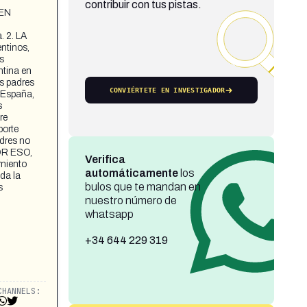
contribuir con tus pistas.
 EN
 2. LA
ntinos,
s
ntina en
s padres
CONVIÉRTETE EN INVESTIGADOR
 España,
s
re
orte
dres no
POR ESO,
Verifica
miento
automáticamente
los
da la
bulos que te mandan en
s
nuestro número de
whatsapp
+34 644 229 319
CHANNELS: