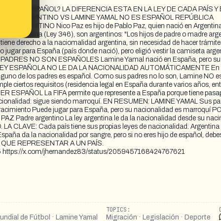
 NO ES ESPAÑOL? LA DIFERENCIA ESTA EN LA LEY DE CADA PAÍS Y
 SÍ ES ARGENTINO VS LAMINE YAMAL NO ES ESPAÑOL REPÚBLICA
GENTINO Nico Paz es hijo de Pablo Paz, quien nació en Argentina.
gentina (Ley 346), son argentinos: "Los hijos de padre o madre arge
 tiene derecho a la naciomalidad argentina, sin necesidad de hacer trámite
r para España (país donde nació), pero eligió vestir la camiseta arge
SUS PADRES NO SON ESPAÑOLES Lamine Yamal nació en España, pero su
 2. LA LEY ESPAÑOLA NO LE DA LA NACIONALIDAD AUTOMÁTICAMENTE En
i alguno de los padres es español. Como sus padres no lo son, Lamine NO e
mple ciertos requisitos (residencia legal en España durante varios años, ent
SPAÑOL La FIFA permite que represente a España porque tiene pasap
 nacionalidad: sigue siendo marroquí. EN RESUMEN: LAMINE YAMAL Sus pa
r racimiento Puede jugar para España, pero su nacionalidad es marroquí 
dre argentino La ley argentina le da la nacionalidad desde su naci
LA CLAVE: Cada país tiene sus propias leyes de nacionalidad. Argentina 
España da la nacionalidad por sangre, pero si no eres hijo de español, debe
SMO QUE REPRESENTAR A UN PAÍS.
5 https://x.com/jhernandez83/status/2059457168424767621
TOPICS:
undial de Fútbol · Lamine Yamal
Migración · Legislación · Deporte