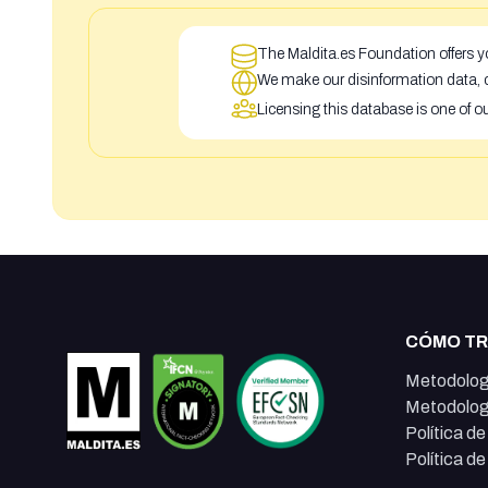
The Maldita.es Foundation offers yo
We make our disinformation data, c
Licensing this database is one of o
CÓMO T
Metodolog
Metodolog
Política d
Política d