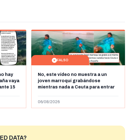
FALSO
no hay
No, este vídeo no muestra a un
aña vaya
joven marroquí grabándose
rante 15
mientras nada a Ceuta para entrar
arruecos
"ilegalmente a España": se grabó a
más de 450km de Ceuta y el autor lo
06/08/2026
niega
ED DATA?