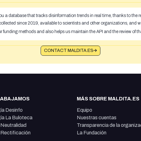
u a database that tracks disinformation trends in real time, thanks to the
ollected since 2019, available to scientists and other organizations, and w
ur funding methods and also helps us maintain the API and the review of th
CONTACT MALDITA.ES
RABAJAMOS
MÁS SOBRE MALDITA.ES
ía Desinfo
Equipo
ía La Buloteca
Nuestras cuentas
e Neutralidad
Transparencia de la organiza
e Rectificación
La Fundación