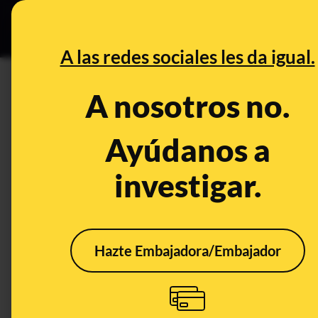
Especial Ceuta
•
B
DESINFO
PREBU
A las redes sociales les da igual.
¿Lamine Yamal no es español 
A nosotros no.
por nacimiento y tiene naci
Ayúdanos a
This content has NOT yet been ver
investigar.
OPEN CASE
What's being said:
Hazte Embajadora/Embajador
«Lamine Yamal no es español porque sus pad
nacimiento y tiene nacionalidad marroquí
This content has not 