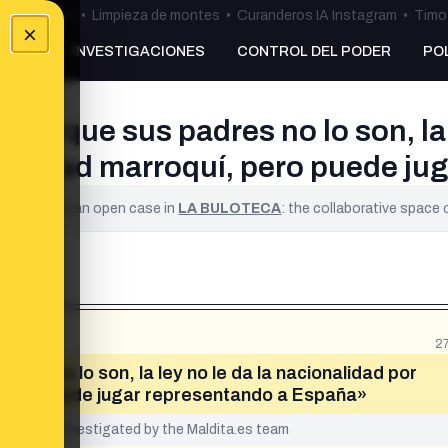
ulos Ceuta
•
Limpieza de montes
•
Curanderos IA Instagram
•
Timo 
×
NKING
INVESTIGACIONES
CONTROL DEL PODER
PO
porque sus padres no lo son, la 
onalidad marroquí, pero puede j
ified. It is an open case in
LA BULOTECA
: the collaborative space
2
res no lo son, la ley no le da la nacionalidad por
, pero puede jugar representando a España»
yet been investigated by the Maldita.es team