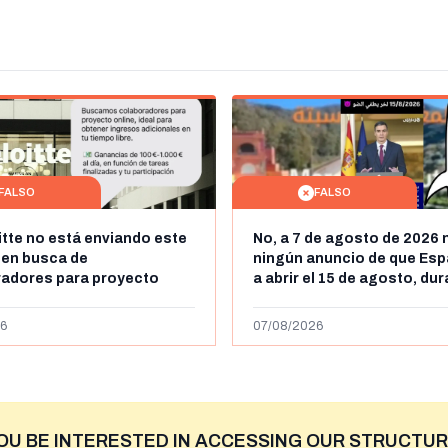
FALSO
FALSO
itte no está enviando este
No, a 7 de agosto de 2026 
 en busca de
ningún anuncio de que Esp
radores para proyecto
a abrir el 15 de agosto, du
con ganancias de hasta
horas, la frontera entre M
os al día: es un timo
y Ceuta
6
07/08/2026
OU BE INTERESTED IN ACCESSING OUR STRUCTUR