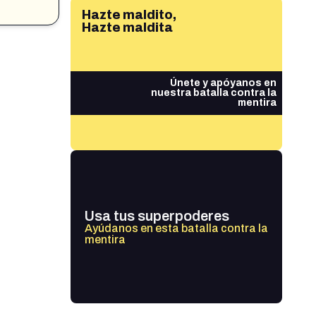
Hazte maldito,
Hazte maldita
Únete y apóyanos en
nuestra batalla contra la
mentira
Usa tus superpoderes
Ayúdanos en esta batalla contra la
mentira