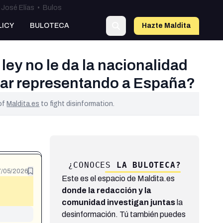
José Elías
•
Bulos
LICY
BULOTECA
Hazte Maldit
a
ley no le da la nacionalidad
ugar representando a España?
 of
Maldita.es
to fight disinformation.
¿CONOCES
LA BULOTECA?
7/05/2026
Este es el espacio de Maldita.es
donde la redacción y la
comunidad investigan juntas
la
desinformación. Tú también puedes