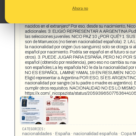
CONTENT DETAIL:
¿POR QUÉ NICO PAZ SÍ ES ARGENTINO Y LAMINE YAMAL
Ahora no
CÓMO OBTIENEN (O NO) LA NACIONALIDAD. NICO PAZ
ARGENTINA PASAPORTE B AR ¿POR QUÉ? 1. SU PADRE ES AR
LEY ARGENTINA LO RECONOCE Según la Ley de Ciudadanía Ar
nacidos en el extranjero" Por eso, desde su nacimiento, Nico
adicionales. 3. ELIGIÓ REPRESENTAR A ARGENTINA Pudo juga
las selecciones juveniles. NICO PAZ 10 ¿POR QUÉ? 1. 
son de Marruecos (no tienen nacionalidad española).
la nacionalidad por origen (ius sanguinis) solo se otorga s
español por nacimiento. Podría ser español en el futuro si cu
otros). 3. PUEDE JUGAR PARA ESPAÑA, PERO NO POR SER E
español (obtenido por residencia), pero eso no cambia su
son españoles La ley española NO le da la nacionalidad po
NO ES ESPAÑOL. LAMINE YAMAL 19 EN RESUMEN: NICO PAZ Pa
Eligió representar a Argentina POR ESO, SÍ ES ARGENTINO. 
nacionalidad por sangre (si tu padre o madre es argentino). 
cumplir otros requisitos. NACIONALIDAD NO ES LO MI
https://x.com/_nicopazista/status/205939650775364410
CATEGORIES:
nacionalidades · España · nacionalidad española · Copa M