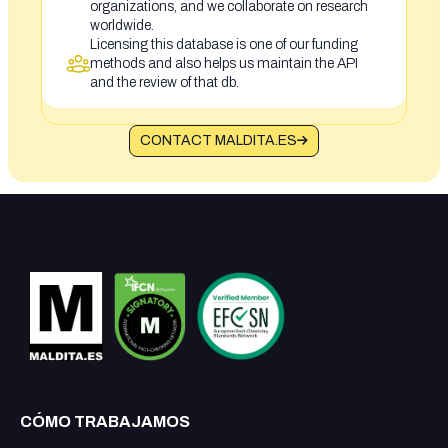
organizations, and we collaborate on research
worldwide.
Licensing this database is one of our funding
methods and also helps us maintain the API
and the review of that db.
CONTACT MALDITA.ES
CÓMO TRABAJAMOS