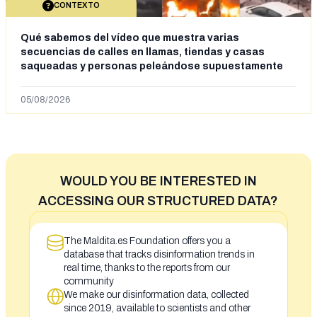
CONTEXTO
Qué sabemos del vídeo que muestra varias
secuencias de calles en llamas, tiendas y casas
saqueadas y personas peleándose supuestamente
en España tras la entrada de personas migrantes en
situación irregular a Ceuta
05/08/2026
WOULD YOU BE INTERESTED IN
ACCESSING OUR STRUCTURED DATA?
The Maldita.es Foundation offers you a
database that tracks disinformation trends in
real time, thanks to the reports from our
community
We make our disinformation data, collected
since 2019, available to scientists and other