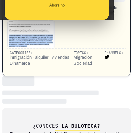
CONTENT DETAIL:
Ahora no
La inmigración es responsable del incremento del coste de
la vivienda (desde 1999) no en un 62%, sino en un 88%.
https://x.com/718esp/status/1975518207008964731
CATEGORIES:
TOPICS:
CHANNELS:
inmigración · alquiler · viviendas ·
Migración ·
Dinamarca
Sociedad
¿CONOCES
LA BULOTECA?