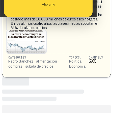
gobierno_2025101668f081bade40d8089e117816.html El
Ahora no
precio de los alimentos, sin freno desde 2021: los huevos se
encarecen un 66%, la ternera y la leche un 44% y las
verduras un 33%. El «no» del Gobierno a deflactar el IPC ha
costado más de 10.000 millones de euros a los hogares.
En los últimos cuatro años las clases medias soportan el
61% del alza de precios
CATEGORIES:
TOPICS:
CHANNELS:
Pedro Sánchez · alimentación ·
Política ·
compras · subida de precios
Economía