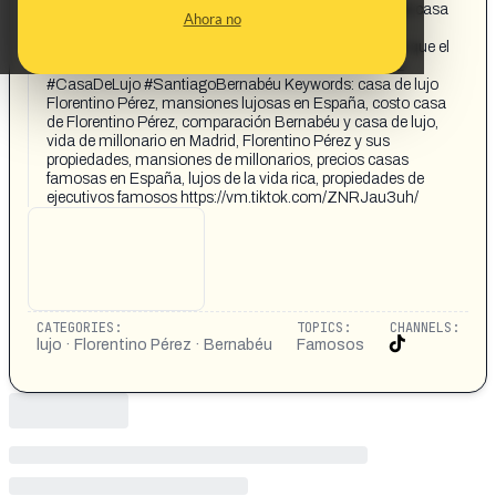
#SantiagoBernabéu ⚽ #VidaDeMillonario 😱 La lujosa casa
Ahora no
de Florentino Pérez supera al Bernabéu Descubre la
impactante casa de Florentino Pérez, que cuesta más que el
estadio Bernabéu. ¡Una joya de lujo! #FlorentinoPerez
#CasaDeLujo #SantiagoBernabéu Keywords: casa de lujo
Florentino Pérez, mansiones lujosas en España, costo casa
de Florentino Pérez, comparación Bernabéu y casa de lujo,
vida de millonario en Madrid, Florentino Pérez y sus
propiedades, mansiones de millonarios, precios casas
famosas en España, lujos de la vida rica, propiedades de
ejecutivos famosos https://vm.tiktok.com/ZNRJau3uh/
CATEGORIES:
TOPICS:
CHANNELS:
lujo · Florentino Pérez · Bernabéu
Famosos