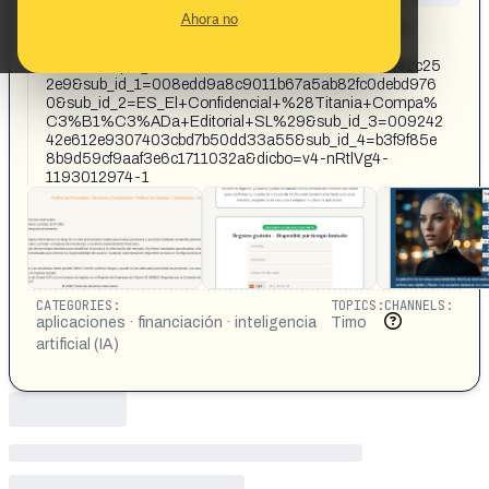
CONTENT DETAIL:
Ahora no
https://es3.aiinsightwatch.com/FydHfp?external_id=v4-
nRtlVg4-1193012974-
1&ad_campaign_id=00a5e3c8ac3f35770df9feaa0f42c25
2e9&sub_id_1=008edd9a8c9011b67a5ab82fc0debd976
0&sub_id_2=ES_El+Confidencial+%28Titania+Compa%
C3%B1%C3%ADa+Editorial+SL%29&sub_id_3=009242
42e612e9307403cbd7b50dd33a55&sub_id_4=b3f9f85e
8b9d59cf9aaf3e6c1711032a&dicbo=v4-nRtlVg4-
1193012974-1
CATEGORIES:
TOPICS:
CHANNELS:
aplicaciones · financiación · inteligencia
Timo
artificial (IA)