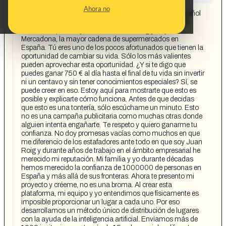
CONTENT DETAIL:
Ahora no
[Transcripción vídeo] Soy un conocido empresario español
y ni siquiera necesito presentarme. Sin embargo, decidí
recordarte quién soy: me llamo Juan Roig y dirijo
Mercadona, la mayor cadena de supermercados en
España. Tú eres uno de los pocos afortunados que tienen la
oportunidad de cambiar su vida. Sólo los más valientes
pueden aprovechar esta oportunidad. ¿Y si te digo que
puedes ganar 750 € al día hasta el final de tu vida sin invertir
ni un centavo y sin tener conocimientos especiales? Sí, se
puede creer en eso. Estoy aquí para mostrarte que esto es
posible y explicarte cómo funciona. Antes de que decidas
que esto es una tontería, sólo escúchame un minuto. Esto
no es una campaña publicitaria como muchas otras donde
alguien intenta engañarte. Te respeto y quiero ganarme tu
confianza. No doy promesas vacías como muchos en que
me diferencio de los estafadores ante todo en que soy Juan
Roig y durante años de trabajo en el ámbito empresarial he
merecido mi reputación. Mi familia y yo durante décadas
hemos merecido la confianza de 1000000 de personas en
España y más allá de sus fronteras. Ahora te presento mi
proyecto y créeme, no es una broma. Al crear esta
plataforma, mi equipo y yo entendimos que físicamente es
imposible proporcionar un lugar a cada uno. Por eso
desarrollamos un método único de distribución de lugares
con la ayuda de la inteligencia artificial. Enviamos más de