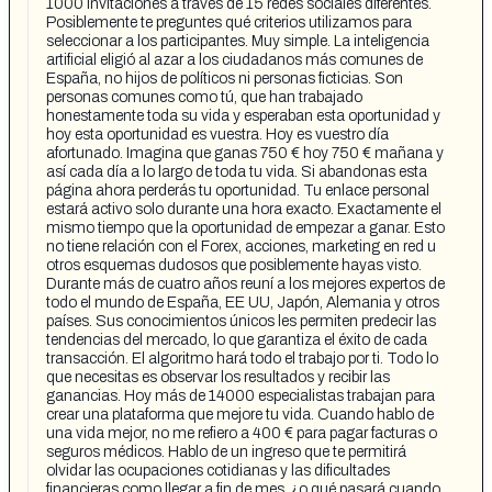
1000 invitaciones a través de 15 redes sociales diferentes.
Posiblemente te preguntes qué criterios utilizamos para
seleccionar a los participantes. Muy simple. La inteligencia
artificial eligió al azar a los ciudadanos más comunes de
España, no hijos de políticos ni personas ficticias. Son
personas comunes como tú, que han trabajado
honestamente toda su vida y esperaban esta oportunidad y
hoy esta oportunidad es vuestra. Hoy es vuestro día
afortunado. Imagina que ganas 750 € hoy 750 € mañana y
así cada día a lo largo de toda tu vida. Si abandonas esta
página ahora perderás tu oportunidad. Tu enlace personal
estará activo solo durante una hora exacto. Exactamente el
mismo tiempo que la oportunidad de empezar a ganar. Esto
no tiene relación con el Forex, acciones, marketing en red u
otros esquemas dudosos que posiblemente hayas visto.
Durante más de cuatro años reuní a los mejores expertos de
todo el mundo de España, EE UU, Japón, Alemania y otros
países. Sus conocimientos únicos les permiten predecir las
tendencias del mercado, lo que garantiza el éxito de cada
transacción. El algoritmo hará todo el trabajo por ti. Todo lo
que necesitas es observar los resultados y recibir las
ganancias. Hoy más de 14000 especialistas trabajan para
crear una plataforma que mejore tu vida. Cuando hablo de
una vida mejor, no me refiero a 400 € para pagar facturas o
seguros médicos. Hablo de un ingreso que te permitirá
olvidar las ocupaciones cotidianas y las dificultades
financieras como llegar a fin de mes, ¿o qué pasará cuando