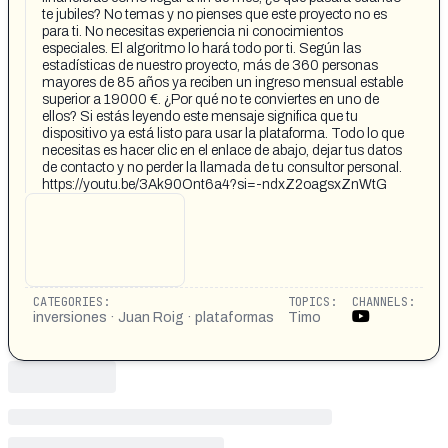
te jubiles? No temas y no pienses que este proyecto no es
para ti. No necesitas experiencia ni conocimientos
especiales. El algoritmo lo hará todo por ti. Según las
estadísticas de nuestro proyecto, más de 360 personas
mayores de 85 años ya reciben un ingreso mensual estable
superior a 19000 €. ¿Por qué no te conviertes en uno de
ellos? Si estás leyendo este mensaje significa que tu
dispositivo ya está listo para usar la plataforma. Todo lo que
necesitas es hacer clic en el enlace de abajo, dejar tus datos
de contacto y no perder la llamada de tu consultor personal.
https://youtu.be/3Ak90Ont6a4?si=-ndxZ2oagsxZnWtG
CATEGORIES:
TOPICS:
CHANNELS:
inversiones · Juan Roig · plataformas
Timo