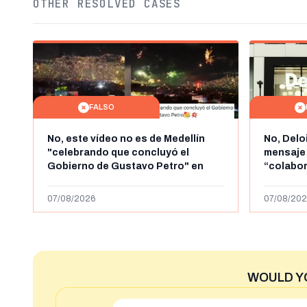
OTHER RESOLVED CASES
FALSO
No, este vídeo no es de Medellín
No, Delo
"celebrando que concluyó el
mensaje
Gobierno de Gustavo Petro" en
“colabo
agosto de 2026: es de la Alborada
online” 
de 2024
1.000 eur
07/08/2026
07/08/202
WOULD Y