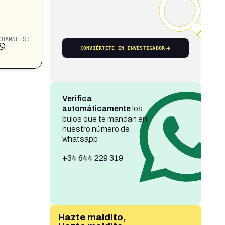
CHANNELS:
CONVIÉRTETE EN INVESTIGADOR
Verifica
automáticamente
los
bulos que te mandan en
nuestro número de
whatsapp
+34 644 229 319
Hazte maldito,