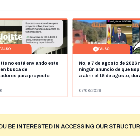
FALSO
FALSO
itte no está enviando este
No, a 7 de agosto de 2026 
 en busca de
ningún anuncio de que Esp
radores para proyecto
a abrir el 15 de agosto, du
con ganancias de hasta
horas, la frontera entre M
os al día: es un timo
y Ceuta
6
07/08/2026
OU BE INTERESTED IN ACCESSING OUR STRUCTUR