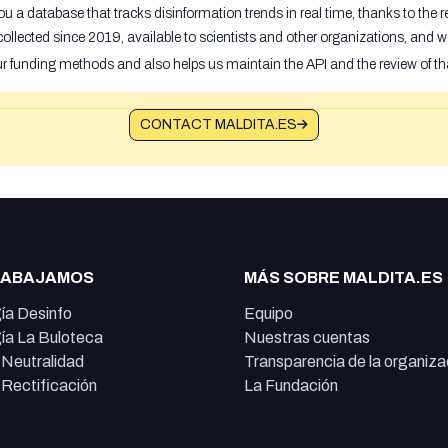
u a database that tracks disinformation trends in real time, thanks to the
ollected since 2019, available to scientists and other organizations, and w
ur funding methods and also helps us maintain the API and the review of th
CONTACT MALDITA.ES
RABAJAMOS
MÁS SOBRE MALDITA.ES
ía Desinfo
Equipo
ía La Buloteca
Nuestras cuentas
e Neutralidad
Transparencia de la organiza
e Rectificación
La Fundación