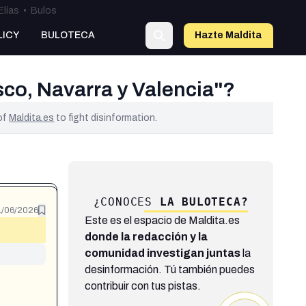
Elías
•
Bulos
LICY
BULOTECA
Hazte Maldit
a
sco, Navarra y Valencia"?
 of
Maldita.es
to fight disinformation.
¿CONOCES
LA BULOTECA?
1/06/2026
Este es el espacio de Maldita.es
donde la redacción y la
comunidad investigan juntas
la
desinformación. Tú también puedes
contribuir con tus pistas.