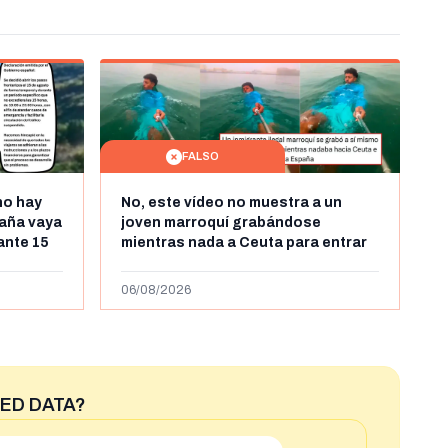
FALSO
no hay
No, este vídeo no muestra a un
aña vaya
joven marroquí grabándose
rante 15
mientras nada a Ceuta para entrar
arruecos
"ilegalmente a España": se grabó a
más de 450km de Ceuta y el autor lo
06/08/2026
niega
ED DATA?