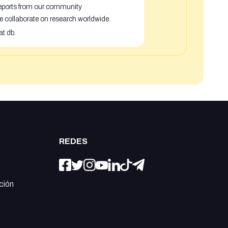
 reports from our community
e collaborate on research worldwide.
at db.
REDES
ción