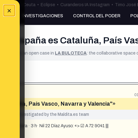
uta
•
Bulos Ceuta
•
Eclipse
•
Curanderos IA Instagram
•
Timo José 
×
NKING
INVESTIGACIONES
CONTROL DEL PODER
PO
 de España es Cataluña, País Va
ified. It is an open case in
LA BULOTECA
: the collaborative space
0
 Cataluña, País Vasco, Navarra y Valencia"»
yet been investigated by the Maldita.es team
ucena Sieira · 3 h· Nil 22 Díaz Ayuso: «> ☑ A 72 9041 |||