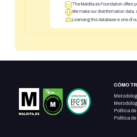
The Maldita.es Foundation offers yo
We make our disinformation data, c
Licensing this database is one of o
CÓMO T
Metodolog
Metodolog
Política d
Política d