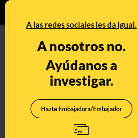
Especial Ce
DESINFO
PREBU
A las redes sociales les da igual.
¿Isabel Díaz Ayuso: "Lo peor
A nosotros no.
This content has NOT yet been ver
Ayúdanos a
investigar.
OPEN CASE
What's being said:
«Isabel Díaz Ayuso: "Lo peor de España es
Hazte Embajadora/Embajador
This content has not 
CONTENT DETAIL:
20:47 *+ Aña... Supri... Ver todo > DETRÁS DE LA VERDAD Az