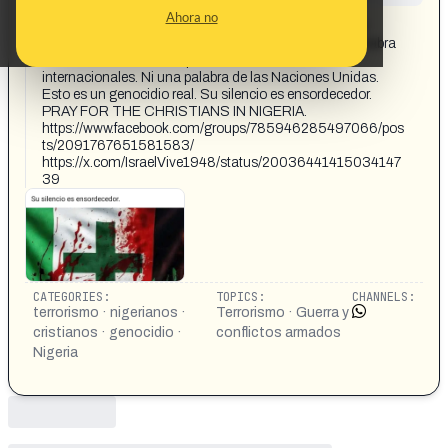
CONTENT DETAIL:
Ahora no
52.000 cristianos han sido asesinados en Nigeria por
islamistas. Ni una palabra de Irene Montero. Ni una palabra
de Vanina Biasi. Ni una palabra de los medios
internacionales. Ni una palabra de las Naciones Unidas.
Esto es un genocidio real. Su silencio es ensordecedor.
PRAY FOR THE CHRISTIANS IN NIGERIA.
https://www.facebook.com/groups/785946285497066/pos
ts/2091767651581583/
https://x.com/IsraelVive1948/status/20036441415034147
39
CATEGORIES:
TOPICS:
CHANNELS:
terrorismo · nigerianos ·
Terrorismo · Guerra y
cristianos · genocidio ·
conflictos armados
Nigeria