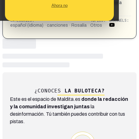
mirada triste que aún queda algún recuerdo y que todavía
Ahora no
sabes quién soy. https://youtu.be/-PH3G3fWiIU?
si=gnn9qLPWnL_lDu1a
CATEGORIES:
TOPICS:
CHANNELS:
español (idioma) · canciones · Rosalía
Otros
¿CONOCES
LA BULOTECA?
Este es el espacio de Maldita.es
donde la redacción
y la comunidad investigan juntas
la
desinformación. Tú también puedes contribuir con tus
pistas.