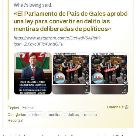
What's being said:
«El Parlamento de País de Gales aprobó
una ley para convertir en delito las
mentiras deliberadas de políticos»
https://www.instagram.com/p/DYrwdV5APcl/?
igsh=ZXcyc3FicXJnaGFu
Channels:
Topics
Política
Categories
políticos
mentiras
delitos
mentira
Reports
3