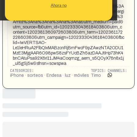
sop=fba%3Aalways-
Ahora no
on%3Asop%3Aeees%3Acap%3Aeng%3Afba%3Acpl%3A
pf%3Apr%3Apr%3Acatalan%3Actl%3Aconecta%3Aenergi
a%3Aconecta%3Ailus%3Ailus%3Ana%3A1x1%3Ana%3
Amtd%3Ana%3Ana%3Ana%3Ana&utm_medium=paid&
utm_source=fb&utm_id=120233304361840380&utm_c
ontent=120238136097260380&utm_term=1202361172
22860380&utm_campaign=120233304361840380&fbc
lid=IwVERTSAO-
Le1leHRuA2FlbQIxMABzcnRjBmFwcF9pZAwzNTA2ODU1
MzE3MjgAAR6O98pwS8zsFYUcBZh5azDAAJtIHp73hK4
bnCAtuPsa92X6ri11JM4aCoqmzg_aem_s5QOyX76n8x1j
_ul5gSj5w&sfnsn=scwspwa
CATEGORIES:
TOPICS:
CHANNELS:
iPhone · sorteos · Endesa · luz · móviles
Timo