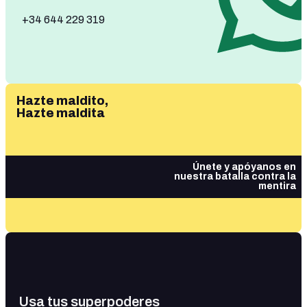
+34 644 229 319
Hazte maldito,
Hazte maldita
Únete y apóyanos en
nuestra batalla contra la
mentira
Usa tus superpoderes