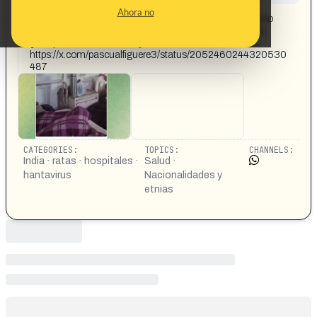
CONTENT DETAIL:
Ahora no
1HOSPITALES EN LA INDIA Podemos comprobar cómo
los rodadores conviven con los humanos sin problema.
¿Porque en la India no hay ni un solo caso de Hanta?
https://x.com/pascualfiguere3/status/2052460244320530
487
CATEGORIES:
TOPICS:
CHANNELS:
India · ratas · hospitales ·
Salud ·
hantavirus
Nacionalidades y
etnias