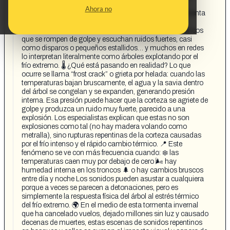
temperaturas extremas, nieve e hielo que paralizan
Ahora no
ciudades enteras— un fenómeno adjudicado a la tormenta
se volvió viral: videos de árboles supuestamente
“explotando” por el frío. 📹 Las imágenes muestran troncos
que se rompen de golpe y escuchan ruidos fuertes, casi
como disparos o pequeños estallidos… y muchos en redes
lo interpretan literalmente como árboles explotando por el
frío extremo. 🌡️ ¿Qué está pasando en realidad? Lo que
ocurre se llama “frost crack” o grieta por helada: cuando las
temperaturas bajan bruscamente, el agua y la savia dentro
del árbol se congelan y se expanden, generando presión
interna. Esa presión puede hacer que la corteza se agriete de
golpe y produzca un ruido muy fuerte, parecido a una
explosión. Los especialistas explican que estas no son
explosiones como tal (no hay madera volando como
metralla), sino rupturas repentinas de la corteza causadas
por el frío intenso y el rápido cambio térmico. 📍 Este
fenómeno se ve con más frecuencia cuando: ❄️ las
temperaturas caen muy por debajo de cero 🌬️ hay
humedad interna en los troncos 🌲 o hay cambios bruscos
entre día y noche Los sonidos pueden asustar a cualquiera
porque a veces se parecen a detonaciones, pero es
simplemente la respuesta física del árbol al estrés térmico
del frío extremo. 🌍 En el medio de esta tormenta invernal
que ha cancelado vuelos, dejado millones sin luz y causado
decenas de muertes, estas escenas de sonidos repentinos