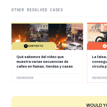
OTHER RESOLVED CASES
CONTEXTO
Qué sabemos del vídeo que
La falsa
muestra varias secuencias de
consegui
calles en llamas, tiendas y casas
circula 
saqueadas y personas peleándose
supuestamente en España tras la
05/08/2026
05/08/202
entrada de personas migrantes en
situación irregular a Ceuta
WOULD Y