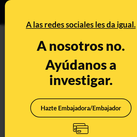
Grupos Ceuta
•
B
DESINFO
PREBU
A las redes sociales les da igual.
¿En 2026 la UE aplicará el p
A nosotros no.
pagos en efectivo superiores
Ayúdanos a
This content has NOT yet been ver
investigar.
OPEN CASE
What's being said:
Hazte Embajadora/Embajador
«En 2026 la UE aplicará el paquete AMLA c
efectivo superiores a 10.000 euros sean il
This content has not 