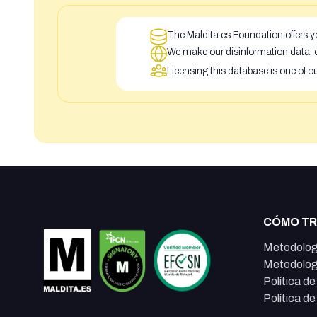
The Maldita.es Foundation offers yo
We make our disinformation data, c
Licensing this database is one of o
CÓMO T
Metodolog
Metodolog
Política d
Política d