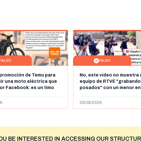
FALSO
FALSO
 promoción de Temu para
No, este vídeo no muestra 
r una moto eléctrica que
equipo de RTVE "grabando
por Facebook: es un timo
posados" con un menor en
es la cadena de televisión 
VRT
6
05/08/2026
OU BE INTERESTED IN ACCESSING OUR STRUCTUR