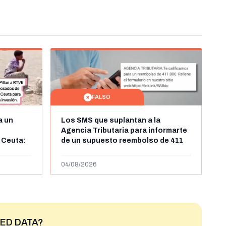
FALSO
a un
Los SMS que suplantan a la
Agencia Tributaria para informarte
 Ceuta:
de un supuesto reembolso de 411
belga
euros: son un timo
04/08/2026
ED DATA?