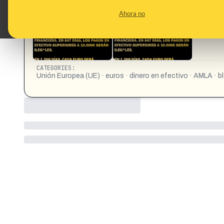
CONTENT DETAIL:
https://www.instagram.com/p/DUyUAj4Dd5j/?igsh=ODg
Ahora no
CATEGORIES:
Unión Europea (UE) · euros · dinero en efectivo · AMLA · 