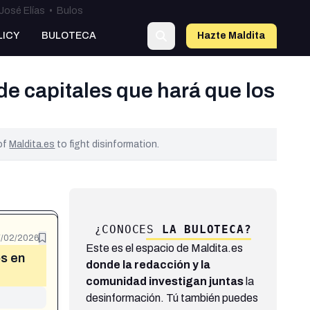
José Elías
•
Bulos
LICY
BULOTECA
Hazte Maldit
a
de capitales que hará que los
 of
Maldita.es
to fight disinformation.
¿CONOCES
LA BULOTECA?
7/02/2026
Este es el espacio de Maldita.es
os en
donde la redacción y la
comunidad investigan juntas
la
desinformación. Tú también puedes