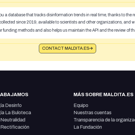
u a database that tracks disinformation trends in real time, thanks to the
ollected since 2019, available to scientists and other organizations, and w
ur funding methods and also helps us maintain the API and the review of th
CONTACT MALDITA.ES
RABAJAMOS
MÁS SOBRE MALDITA.ES
ía Desinfo
Equipo
ía La Buloteca
Nuestras cuentas
e Neutralidad
Transparencia de la organiza
e Rectificación
La Fundación