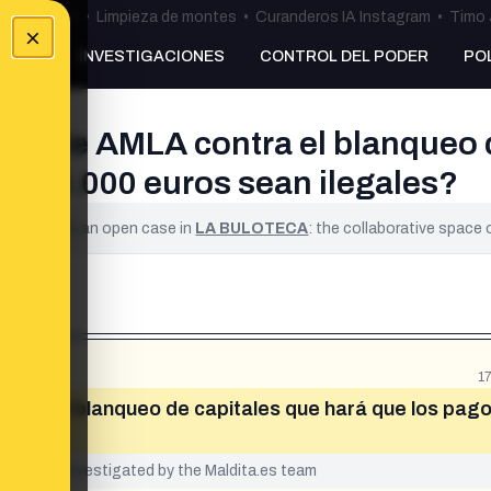
ulos Ceuta
•
Limpieza de montes
•
Curanderos IA Instagram
•
Timo 
×
NKING
INVESTIGACIONES
CONTROL DEL PODER
PO
aquete AMLA contra el blanqueo 
 a 10.000 euros sean ilegales?
ified. It is an open case in
LA BULOTECA
: the collaborative space
1
ontra el blanqueo de capitales que hará que los pag
egales»
yet been investigated by the Maldita.es team