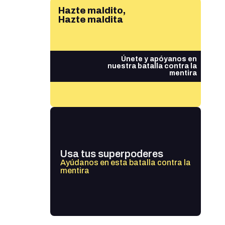
Hazte maldito,
Hazte maldita
Únete y apóyanos en
nuestra batalla contra la
mentira
Usa tus superpoderes
Ayúdanos en esta batalla contra la
mentira