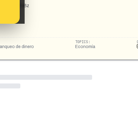
xdm9vM3Q5YnBz
TOPICS:
blanqueo de dinero
Economía