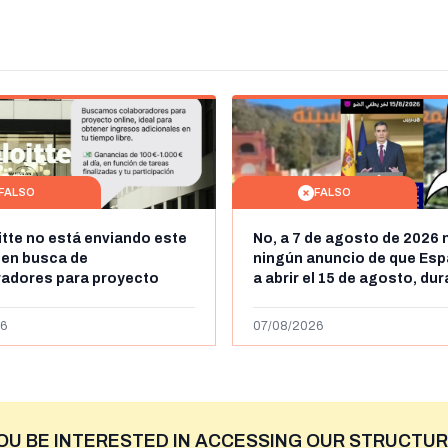
FALSO
FALSO
itte no está enviando este
No, a 7 de agosto de 2026 
 en busca de
ningún anuncio de que Esp
radores para proyecto
a abrir el 15 de agosto, du
con ganancias de hasta
horas, la frontera entre M
os al día: es un timo
y Ceuta
6
07/08/2026
OU BE INTERESTED IN ACCESSING OUR STRUCTUR