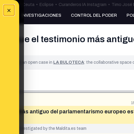
uta
•
Bulos Ceuta
•
Eclipse
•
Curanderos IA Instagram
•
Timo José 
×
NKING
INVESTIGACIONES
CONTROL DEL PODER
PO
ió que el testimonio más antigu
ified. It is an open case in
LA BULOTECA
: the collaborative space
1
timonio más antiguo del parlamentarismo europeo e
yet been investigated by the Maldita.es team