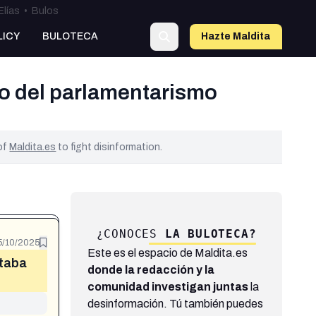
Elías
•
Bulos
LICY
BULOTECA
Hazte Maldit
a
o del parlamentarismo
 of
Maldita.es
to fight disinformation.
¿CONOCES
LA BULOTECA?
5/10/2025
Este es el espacio de Maldita.es
staba
donde la redacción y la
comunidad investigan juntas
la
desinformación. Tú también puedes