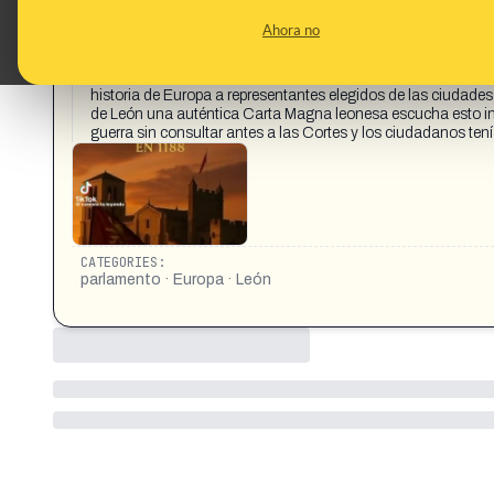
CONTENT DETAIL:
siempre nos han dicho que la democracia parlamentaria naci
Ahora no
representativo de Occidente nació en León España en 1188 
más antiguo del parlamentarismo europeo ese año el joven r
imponer su autoridad a la fuerza hizo algo revolucionario con
historia de Europa a representantes elegidos de las ciudades
de León una auténtica Carta Magna leonesa escucha esto invio
guerra sin consultar antes a las Cortes y los ciudadanos te
CATEGORIES:
parlamento · Europa · León