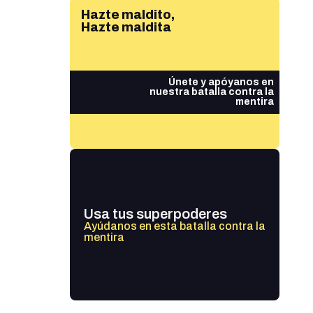
Hazte maldito,
Hazte maldita
Únete y apóyanos en
nuestra batalla contra la
mentira
Usa tus superpoderes
Ayúdanos en esta batalla contra la
mentira