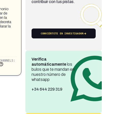
contribuir con tus pistas.
imonio
ar de
en la
 decreta
arar la
CONVIÉRTETE EN INVESTIGADOR
Verifica
CHANNELS:
automáticamente
los
bulos que te mandan en
nuestro número de
whatsapp
+34 644 229 319