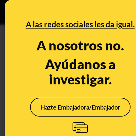
Especial Ce
DESINFO
PREBU
A las redes sociales les da igual.
¿En 2013 la UNESCO reconoc
A nosotros no.
europeo estaba en León?
Ayúdanos a
This content has NOT yet been ver
investigar.
OPEN CASE
What's being said:
Hazte Embajadora/Embajador
«En 2013 la UNESCO reconoció que el tes
en León»
This content has not 