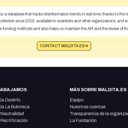
u a database that tracks disinformation trends in real time, thanks to the
ollected since 2019, available to scientists and other organizations, and w
ur funding methods and also helps us maintain the API and the review of th
CONTACT MALDITA.ES
RABAJAMOS
MÁS SOBRE MALDITA.ES
ía Desinfo
Equipo
ía La Buloteca
Nuestras cuentas
e Neutralidad
Transparencia de la organiza
e Rectificación
La Fundación