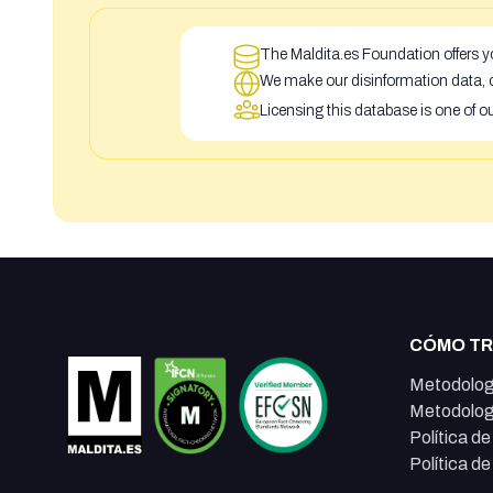
The Maldita.es Foundation offers yo
We make our disinformation data, c
Licensing this database is one of o
CÓMO T
Metodolog
Metodolog
Política d
Política d