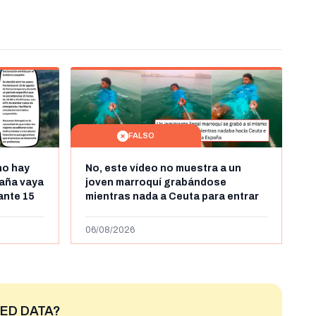
FALSO
no hay
No, este vídeo no muestra a un
aña vaya
joven marroquí grabándose
rante 15
mientras nada a Ceuta para entrar
arruecos
"ilegalmente a España": se grabó a
más de 450km de Ceuta y el autor lo
06/08/2026
niega
ED DATA?