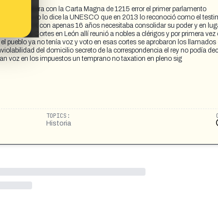
ó en Inglaterra con la Carta Magna de 1215 error el primer parlamento
y no lo digo yo lo dice la UNESCO que en 2013 lo reconoció como el test
ey Alfonso IX con apenas 16 años necesitaba consolidar su poder y en lug
vocó unas Cortes en León allí reunió a nobles a clérigos y por primera vez 
 el pueblo ya no tenía voz y voto en esas cortes se aprobaron los llamados
labilidad del domicilio secreto de la correspondencia el rey no podía decl
nían voz en los impuestos un temprano no taxation en pleno sig
TOPICS:
Historia