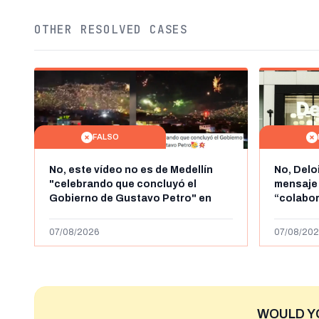
OTHER RESOLVED CASES
FALSO
No, este vídeo no es de Medellín
No, Delo
"celebrando que concluyó el
mensaje
Gobierno de Gustavo Petro" en
“colabo
agosto de 2026: es de la Alborada
online” 
de 2024
1.000 eur
07/08/2026
07/08/202
WOULD Y