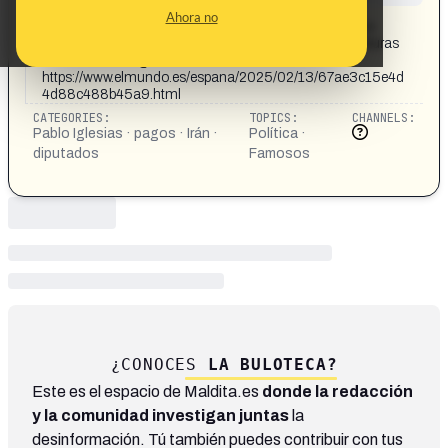
CONTENT DETAIL:
Ahora no
Empresarios iraníes certifican pagos de 12.600 euros a
Iglesias cuando ya era diputado: "Puede que estas facturas
no sean todas" @elmundoes
https://www.elmundo.es/espana/2025/02/13/67ae3c15e4d
4d88c488b45a9.html
CATEGORIES:
TOPICS:
CHANNELS:
Pablo Iglesias · pagos · Irán ·
Política ·
diputados
Famosos
¿CONOCES
LA BULOTECA?
Este es el espacio de Maldita.es
donde la redacción
y la comunidad investigan juntas
la
desinformación. Tú también puedes contribuir con tus