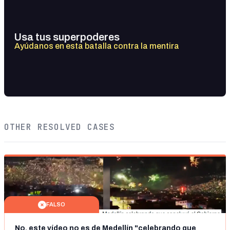
Usa tus superpoderes
Ayúdanos en esta batalla contra la mentira
OTHER RESOLVED CASES
FALSO
No, este vídeo no es de Medellín "celebrando que