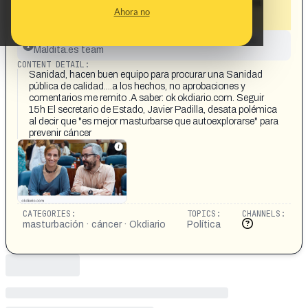
masturbarse que autoexplorarse" para
Ahora no
prevenir el cáncer»
This content has not yet been investigated by the
Maldita.es team
CONTENT DETAIL:
Sanidad, hacen buen equipo para procurar una Sanidad
pública de calidad....a los hechos, no aprobaciones y
comentarios me remito .A saber: ok okdiario.com. Seguir
15h El secretario de Estado, Javier Padilla, desata polémica
al decir que "es mejor masturbarse que autoexplorarse" para
prevenir cáncer
CATEGORIES:
TOPICS:
CHANNELS:
masturbación · cáncer · Okdiario
Política