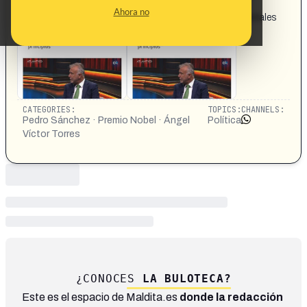
Víctor Torres elogia a Sánchez porque "ha puesto por
Ahora no
delante sus principios". No reíros de los retrasados mentales
por favor.
CATEGORIES:
TOPICS:
CHANNELS:
Pedro Sánchez · Premio Nobel · Ángel
Política
Víctor Torres
¿CONOCES
LA BULOTECA?
Este es el espacio de Maldita.es
donde la redacción