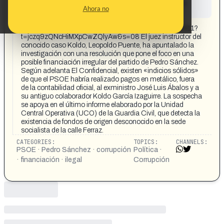
This content has not yet been investigated by the
Ahora no
Maldita.es team
CONTENT DETAIL:
https://x.com/gaceta_es/status/1980269018377597411?
t=jczq9zQNcHiMXpCwZQlyAw&s=08 El juez instructor del
conocido caso Koldo, Leopoldo Puente, ha apuntalado la
investigación con una resolución que pone el foco en una
posible financiación irregular del partido de Pedro Sánchez.
Según adelanta El Confidencial, existen «indicios sólidos»
de que el PSOE habría realizado pagos en metálico, fuera
de la contabilidad oficial, al exministro José Luis Ábalos y a
su antiguo colaborador Koldo García Izaguirre. La sospecha
se apoya en el último informe elaborado por la Unidad
Central Operativa (UCO) de la Guardia Civil, que detecta la
existencia de fondos de origen desconocido en la sede
socialista de la calle Ferraz.
CATEGORIES:
TOPICS:
CHANNELS:
PSOE · Pedro Sánchez · corrupción
Política ·
· financiación · ilegal
Corrupción