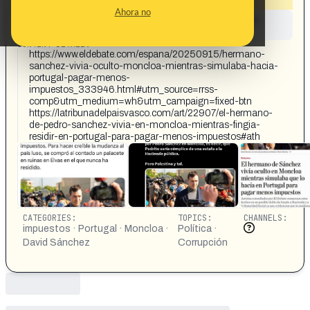
Ahora no
This content has not yet been investigated by the
Maldita.es team
CONTENT DETAIL:
https://www.eldebate.com/espana/20250915/hermano-
sanchez-vivia-oculto-moncloa-mientras-simulaba-hacia-
portugal-pagar-menos-
impuestos_333946.html#utm_source=rrss-
comp&utm_medium=wh&utm_campaign=fixed-btn
https://latribunadelpaisvasco.com/art/22907/el-hermano-
de-pedro-sanchez-vivia-en-moncloa-mientras-fingia-
residir-en-portugal-para-pagar-menos-impuestos#ath
CATEGORIES:
TOPICS:
CHANNELS:
impuestos · Portugal · Moncloa ·
Política ·
David Sánchez
Corrupción