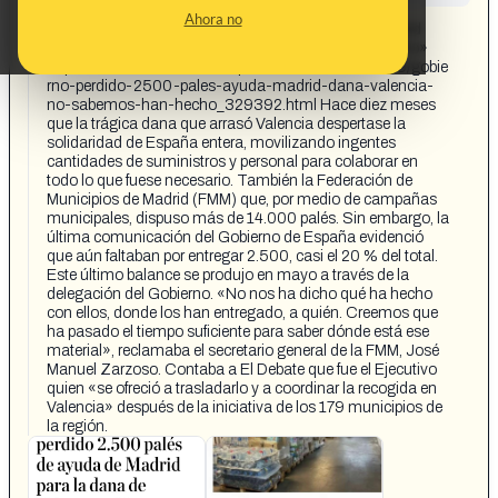
CONTENT DETAIL:
Ahora no
El Gobierno ha perdido 2.500 palés de ayuda de Madrid
para la dana de Valencia: «No sabemos qué han hecho»
https://www.eldebate.com/espana/madrid/20250829/gobie
rno-perdido-2500-pales-ayuda-madrid-dana-valencia-
no-sabemos-han-hecho_329392.html Hace diez meses
que la trágica dana que arrasó Valencia despertase la
solidaridad de España entera, movilizando ingentes
cantidades de suministros y personal para colaborar en
todo lo que fuese necesario. También la Federación de
Municipios de Madrid (FMM) que, por medio de campañas
municipales, dispuso más de 14.000 palés. Sin embargo, la
última comunicación del Gobierno de España evidenció
que aún faltaban por entregar 2.500, casi el 20 % del total.
Este último balance se produjo en mayo a través de la
delegación del Gobierno. «No nos ha dicho qué ha hecho
con ellos, donde los han entregado, a quién. Creemos que
ha pasado el tiempo suficiente para saber dónde está ese
material», reclamaba el secretario general de la FMM, José
Manuel Zarzoso. Contaba a El Debate que fue el Ejecutivo
quien «se ofreció a trasladarlo y a coordinar la recogida en
Valencia» después de la iniciativa de los 179 municipios de
la región.