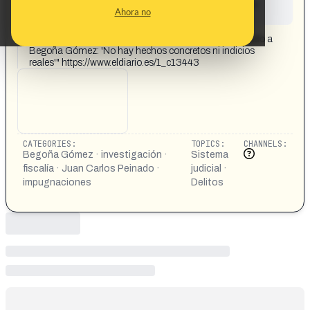
This content has not yet been investigated by the
Ahora no
Maldita.es team
CONTENT DETAIL:
"El fiscal impugna toda la investigación del juez Peinado a
Begoña Gómez: 'No hay hechos concretos ni indicios
reales'" https://www.eldiario.es/1_c13443
CATEGORIES:
TOPICS:
CHANNELS:
Begoña Gómez · investigación ·
Sistema
fiscalía · Juan Carlos Peinado ·
judicial ·
impugnaciones
Delitos