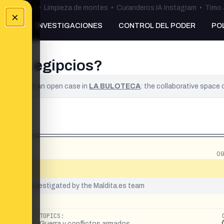
ulos Ceuta
•
Limpieza de montes
•
Curanderos IA Instagram
•
Timo 
×
NKING
INVESTIGACIONES
CONTROL DEL PODER
PO
 a 21 egipcios?
ified. It is an open case in
LA BULOTECA
: the collaborative space
09
s»
yet been investigated by the Maldita.es team
TOPICS:
Guerra y conflictos armados