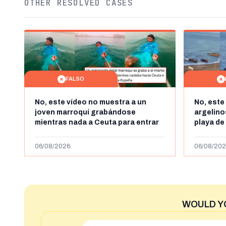
OTHER RESOLVED CASES
FALSO
No, este vídeo no muestra a un
No, este
joven marroquí grabándose
argelin
mientras nada a Ceuta para entrar
playa de
"ilegalmente a España": se grabó a
miles de
más de 450km de Ceuta y el autor lo
de julio
06/08/2026
06/08/202
niega
2023
WOULD Y