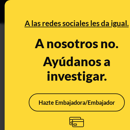
Grupos Ceuta
•
B
DESINFO
PREBU
A las redes sociales les da igual.
¿El estado Islámico decapita
A nosotros no.
This content has NOT yet been ver
Ayúdanos a
investigar.
OPEN CASE
What's being said:
«El estado Islámico decapita a 21 egipcio
Hazte Embajadora/Embajador
This content has not 
CONTENT DETAIL:
El estado Islámico decapita a 21 egipcios
CATEGORIES:
decapitaciones · Estado Islámico · Egipto