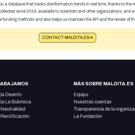
u a database that tracks disinformation trends in real time, thanks to the
ollected since 2019, available to scientists and other organizations, and w
ur funding methods and also helps us maintain the API and the review of th
CONTACT MALDITA.ES
RABAJAMOS
MÁS SOBRE MALDITA.ES
ía Desinfo
Equipo
ía La Buloteca
Nuestras cuentas
e Neutralidad
Transparencia de la organiza
e Rectificación
La Fundación