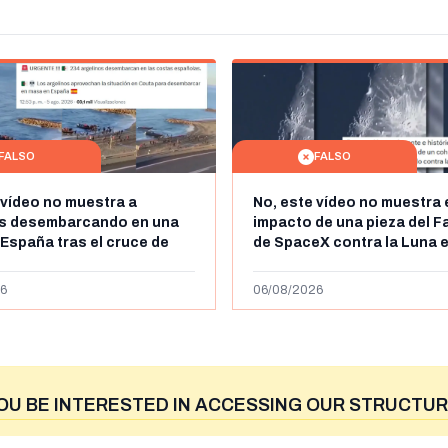
FALSO
FALSO
 vídeo no muestra a
No, este vídeo no muestra 
os desembarcando en una
impacto de una pieza del F
 España tras el cruce de
de SpaceX contra la Luna e
 personas a Ceuta a finales
agosto de 2026: circula de
 de 2026: son imágenes de
menos abril de 2026
6
06/08/2026
OU BE INTERESTED IN ACCESSING OUR STRUCTUR