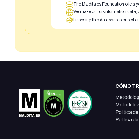
The Maldita.es Foundation offers yo
We make our disinformation data, c
Licensing this database is one of o
CÓMO T
Metodolog
Metodolog
Política d
Política d