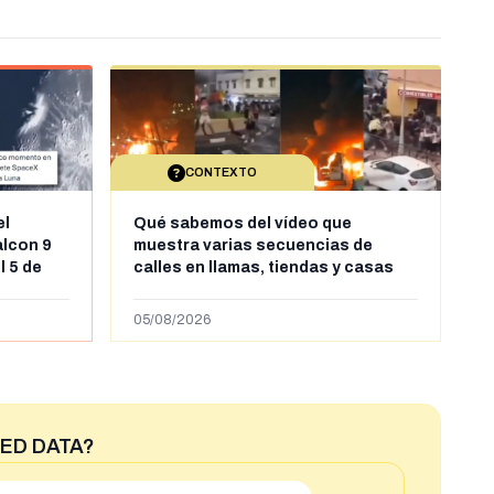
CONTEXTO
el
Qué sabemos del vídeo que
alcon 9
muestra varias secuencias de
l 5 de
calles en llamas, tiendas y casas
sde al
saqueadas y personas peleándose
supuestamente en España tras la
05/08/2026
entrada de personas migrantes en
situación irregular a Ceuta
ED DATA?