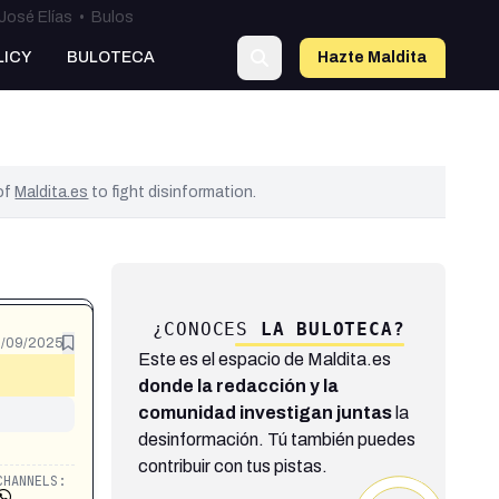
José Elías
•
Bulos
LICY
BULOTECA
Hazte Maldit
a
 of
Maldita.es
to fight disinformation.
¿CONOCES
LA BULOTECA?
/09/2025
Este es el espacio de Maldita.es
donde la redacción y la
comunidad investigan juntas
la
desinformación. Tú también puedes
contribuir con tus pistas.
CHANNELS: