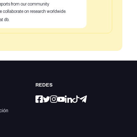
 reports from our community
e collaborate on research worldwide.
at db.
REDES
ción