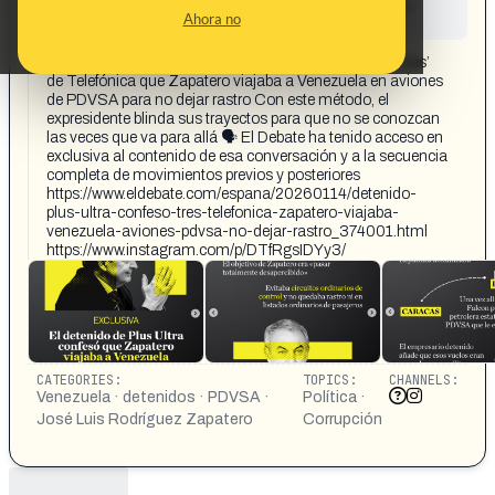
This content has not yet been investigated by the
Ahora no
Maldita.es team
CONTENT DETAIL:
🔴 EXCLUSIVA | El detenido de Plus Ultra confesó al ‘tres’
de Telefónica que Zapatero viajaba a Venezuela en aviones
de PDVSA para no dejar rastro Con este método, el
expresidente blinda sus trayectos para que no se conozcan
las veces que va para allá 🗣 El Debate ha tenido acceso en
exclusiva al contenido de esa conversación y a la secuencia
completa de movimientos previos y posteriores
https://www.eldebate.com/espana/20260114/detenido-
plus-ultra-confeso-tres-telefonica-zapatero-viajaba-
venezuela-aviones-pdvsa-no-dejar-rastro_374001.html
https://www.instagram.com/p/DTfRgsIDYy3/
CATEGORIES:
TOPICS:
CHANNELS:
Venezuela · detenidos · PDVSA ·
Política ·
José Luis Rodríguez Zapatero
Corrupción