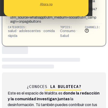
El caso del adolescente al que le creció un pecho por culpa
Ahora no
de la comida rápida -
https://www.elespanol.com/ciencia/salud/20170816/23947
6646_0.html?
utm_source=whatsapp&utm_medium=social&utm_camp
aign=onpagebuttons
CATEGORIES:
TOPICS:
CHANNELS:
salud · adolescentes · comida
Consumo ·
rápida
Salud
¿CONOCES
LA BULOTECA?
Este es el espacio de Maldita.es
donde la redacción
y la comunidad investigan juntas
la
desinformación. Tú también puedes contribuir con tus