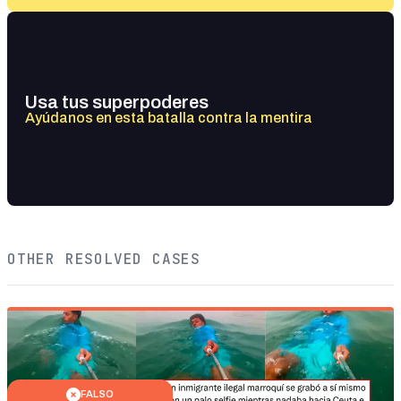
Usa tus superpoderes
Ayúdanos en esta batalla contra la mentira
OTHER RESOLVED CASES
FALSO