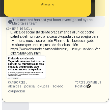
patrulla del municipio a la casa okupada
Ahora no
de su suegra para evitar una nueva
usurpación»
This content has not yet been investigated by the
Maldita.es team
CONTENT DETAIL:
El alcalde socialista de Mejorada manda al único coche
patrulla del municipio a la casa okupada de su suegra para
evitar una nueva usurpación El inmueble fue desalojado
este lunes por una empresa de desokupación.
https://www.elmundo.es/madrid/2026/03/03/69a5bb58fdd
dff075f8b4599.html
CATEGORIES:
TOPICS:
CHANNELS:
alcaldes · policía · okupas · Toledo ·
Política
okupación