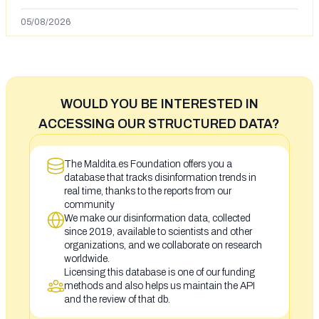
en España tras la entrada de personas migrantes en
situación irregular a Ceuta
05/08/2026
WOULD YOU BE INTERESTED IN
ACCESSING OUR STRUCTURED DATA?
The Maldita.es Foundation offers you a
database that tracks disinformation trends in
real time, thanks to the reports from our
community
We make our disinformation data, collected
since 2019, available to scientists and other
organizations, and we collaborate on research
worldwide.
Licensing this database is one of our funding
methods and also helps us maintain the API
and the review of that db.