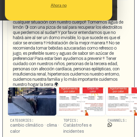
CONTENT DETAIL:
Ahora no
🌞🌞Ayudemos a pasar esta información !! Esta semana
habrá un domo atmosférico de calor, una de las olas de
calor más intensas en los últimos años!! Prevengamos
cualquier situación con nuestro cuerpo!! Tomemos agua de
limón 🍋 con una pizca de sal para recuperar los electrolitos
que perdemos al sudar!! Y por favor entendamos que no
habrá aire al ser un domo invisible, lo que sucede es que el
calor se encierra !! Hidratación de la mejor manera !! No se
recomienda tomar bebidas azucaradas como refresco o
jugo, es preferible suero y aguas de sabor sin azúcar de
preferencia! Para estar bien ayudemos a prevenir !! Tener
cuidado con nuestros niños, personas de la tercera edad,
personas con afección cardíaca, personas epilépticas, con
insuficiencia renal, hipertensos cuidemos nuestro entorno,
cuidemos nuestra familia y lo más importante cuidemos
nuestro hogar la tierra 🌍
CATEGORIES:
TOPICS:
CHANNELS:
cambio climático · clima ·
Catástrofes e
calor
incidentes