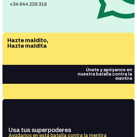
+34 644 229 319
Hazte maldito,
Hazte maldita
Únete y apóyanos en
nuestra batalla contra la
mentira
Usa tus superpoderes
Ayúdanos en esta batalla contra la mentira