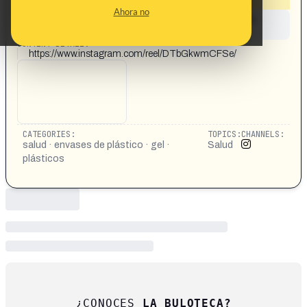
Ahora no
This content has not yet been investigated by the
Maldita.es team
CONTENT DETAIL:
https://www.instagram.com/reel/DTbGkwmCFSe/
CATEGORIES:
TOPICS:
CHANNELS:
salud · envases de plástico · gel ·
Salud
plásticos
¿CONOCES
LA BULOTECA?