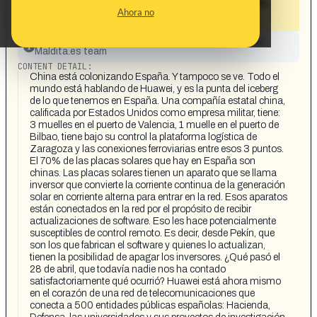
energía solar y las telecomunicaciones.
Ahora no
Huawei es solo la punta del iceberg»
This content has not yet been investigated by the
Maldita.es team
CONTENT DETAIL:
China está colonizando España. Y tampoco se ve. Todo el
mundo está hablando de Huawei, y es la punta del iceberg
de lo que tenemos en España. Una compañía estatal china,
calificada por Estados Unidos como empresa militar, tiene:
3 muelles en el puerto de Valencia, 1 muelle en el puerto de
Bilbao, tiene bajo su control la plataforma logística de
Zaragoza y las conexiones ferroviarias entre esos 3 puntos.
El 70% de las placas solares que hay en España son
chinas. Las placas solares tienen un aparato que se llama
inversor que convierte la corriente continua de la generación
solar en corriente alterna para entrar en la red. Esos aparatos
están conectados en la red por el propósito de recibir
actualizaciones de software. Eso les hace potencialmente
susceptibles de control remoto. Es decir, desde Pekín, que
son los que fabrican el software y quienes lo actualizan,
tienen la posibilidad de apagar los inversores. ¿Qué pasó el
28 de abril, que todavía nadie nos ha contado
satisfactoriamente qué ocurrió? Huawei está ahora mismo
en el corazón de una red de telecomunicaciones que
conecta a 500 entidades públicas españolas: Hacienda,