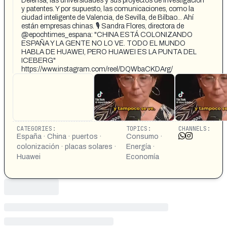
Defensa, las universidades y sus proyectos de investigación
y patentes. Y por supuesto, las comunicaciones, como la
ciudad inteligente de Valencia, de Sevilla, de Bilbao... Ahí
están empresas chinas. 🎙 Sandra Flores, directora de
@epochtimes_espana: "CHINA ESTÁ COLONIZANDO
ESPAÑA Y LA GENTE NO LO VE. TODO EL MUNDO
HABLA DE HUAWEI, PERO HUAWEI ES LA PUNTA DEL
ICEBERG"
https://www.instagram.com/reel/DQWbaCKDArg/
CATEGORIES:
TOPICS:
CHANNELS:
España · China · puertos ·
Consumo ·
colonización · placas solares ·
Energía ·
Huawei
Economía