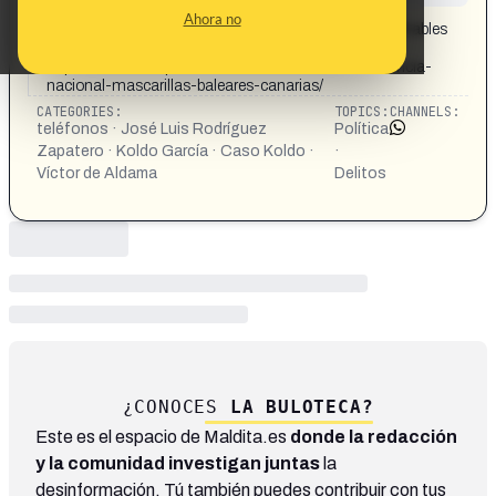
CONTENT DETAIL:
Ahora no
Aldama apunta a que Zapatero usaba móviles desechables
como los usados por la trama Koldo
https://efe.com/espana/2026-05-21/aldama-audiencia-
nacional-mascarillas-baleares-canarias/
CATEGORIES:
TOPICS:
CHANNELS:
teléfonos · José Luis Rodríguez
Política
Zapatero · Koldo García · Caso Koldo ·
·
Víctor de Aldama
Delitos
¿CONOCES
LA BULOTECA?
Este es el espacio de Maldita.es
donde la redacción
y la comunidad investigan juntas
la
desinformación. Tú también puedes contribuir con tus