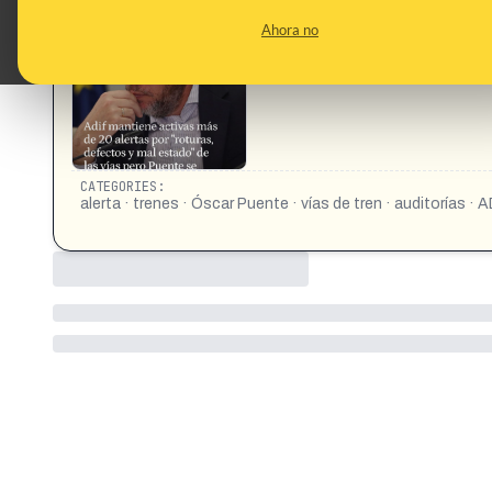
CONTENT DETAIL:
EL ESPAÑOL Adif mantiene activas más de 20 alertas por "rot
Ahora no
#EXCLUSIVA | Adif mantiene activas más de 20 alertas por "ro
Puente, rechaza encargar una auditoría sobre la red ferrov
CATEGORIES:
alerta · trenes · Óscar Puente · vías de tren · auditorías · A