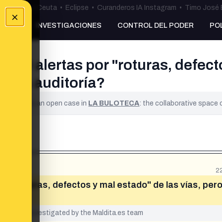
uta
•
Bulos Ceuta
•
Eclipse
•
Curanderos IA Instagram
•
Timo José 
×
NKING
INVESTIGACIONES
CONTROL DEL PODER
PO
 20 alertas por "roturas, defecto
 una auditoría?
ified. It is an open case in
LA BULOTECA
: the collaborative space
2
or "roturas, defectos y mal estado" de las vías, per
yet been investigated by the Maldita.es team