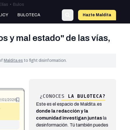
Elías
•
Bulos
LICY
BULOTECA
Hazte Maldit
a
s y mal estado" de las vías,
 of
Maldita.es
to fight disinformation.
¿CONOCES
LA BULOTECA?
2/01/2026
Este es el espacio de Maldita.es
o
donde la redacción y la
comunidad investigan juntas
la
desinformación. Tú también puedes