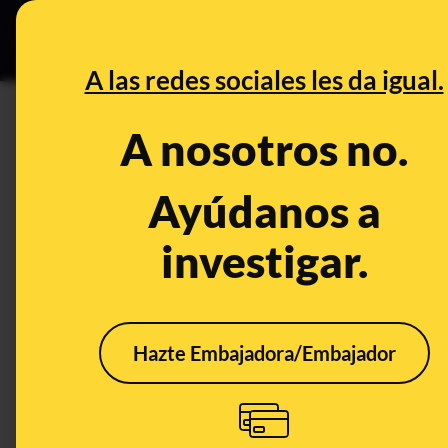
Especial Ce
DESINFO
PREBU
A las redes sociales les da igual.
¿Adif mantiene activas más de
A nosotros no.
pero Óscar Puente se niega a
Ayúdanos a
This content has NOT yet been ver
investigar.
OPEN CASE
What's being said:
Hazte Embajadora/Embajador
«Adif mantiene activas más de 20 alertas p
Óscar Puente se niega a una auditoría»
This content has not 