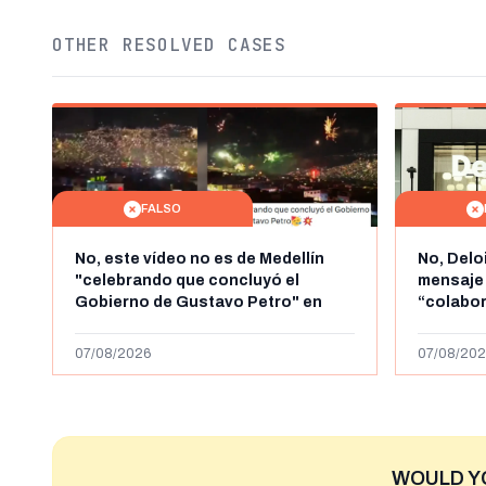
OTHER RESOLVED CASES
FALSO
No, este vídeo no es de Medellín
No, Delo
"celebrando que concluyó el
mensaje
Gobierno de Gustavo Petro" en
“colabo
agosto de 2026: es de la Alborada
online” 
de 2024
1.000 eur
07/08/2026
07/08/202
WOULD Y