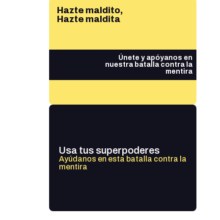
Hazte maldito,
Hazte maldita
Únete y apóyanos en
nuestra batalla contra la
mentira
Usa tus superpoderes
Ayúdanos en esta batalla contra la
mentira