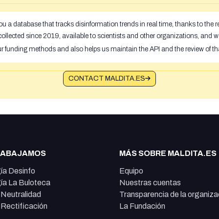
u a database that tracks disinformation trends in real time, thanks to the
ollected since 2019, available to scientists and other organizations, and w
ur funding methods and also helps us maintain the API and the review of th
CONTACT MALDITA.ES
RABAJAMOS
MÁS SOBRE MALDITA.ES
ía Desinfo
Equipo
ía La Buloteca
Nuestras cuentas
e Neutralidad
Transparencia de la organiza
e Rectificación
La Fundación