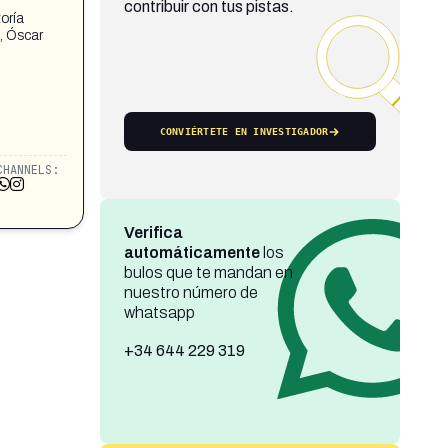
contribuir con tus pistas.
oría
s, Óscar
CONVIÉRTETE EN INVESTIGADOR
CHANNELS:
Verifica
automáticamente
los
bulos que te mandan en
nuestro número de
whatsapp
+34 644 229 319