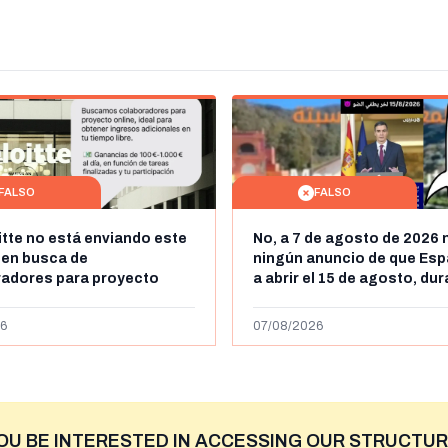
FALSO
FALSO
itte no está enviando este
No, a 7 de agosto de 2026 
 en busca de
ningún anuncio de que Esp
radores para proyecto
a abrir el 15 de agosto, du
con ganancias de hasta
horas, la frontera entre M
os al día: es un timo
y Ceuta
6
07/08/2026
OU BE INTERESTED IN ACCESSING OUR STRUCTUR