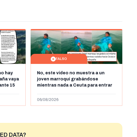
FALSO
no hay
No, este vídeo no muestra a un
aña vaya
joven marroquí grabándose
rante 15
mientras nada a Ceuta para entrar
arruecos
"ilegalmente a España": se grabó a
más de 450km de Ceuta y el autor lo
06/08/2026
niega
ED DATA?