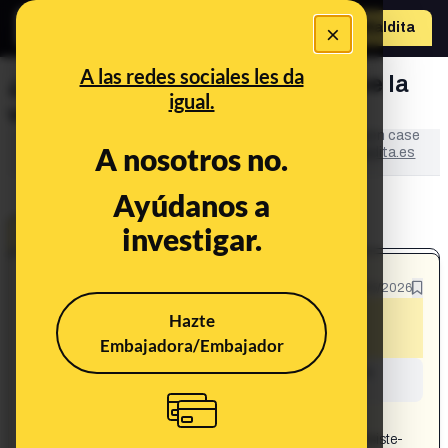
×
o
Hazte Maldit
a
Abrir menú
A las redes sociales les da
¿Abascal insiste en que cree que la
igual.
violencia “no tiene género”?
This content has NOT yet been verified. It is an open case
A nosotros no.
in
LA BULOTECA
: the collaborative space of
Maldita.es
to fight disinformation.
Ayúdanos a
investigar.
OPEN CASE
What's being said:
12/05/2026
«Abascal insiste en que cree que la
Hazte
violencia “no tiene género”»
Embajadora/Embajador
This content has not yet been investigated by the
Maldita.es team
CONTENT DETAIL:
Abascal insiste en que cree que la violencia “no tiene
género” https://www.servimedia.es/noticias/abascal-insiste-