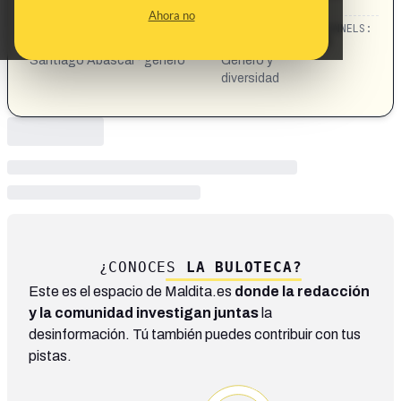
cree-violencia-no-tiene-genero/3751814
Ahora no
CATEGORIES:
TOPICS:
CHANNELS:
violencia de género · violencia ·
Política ·
Santiago Abascal · género
Género y
diversidad
¿CONOCES
LA BULOTECA?
Este es el espacio de Maldita.es
donde la redacción
y la comunidad investigan juntas
la
desinformación. Tú también puedes contribuir con tus
pistas.