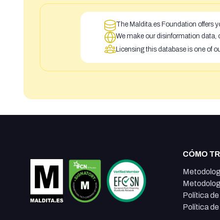
The Maldita.es Foundation offers yo
We make our disinformation data, c
Licensing this database is one of o
CÓMO T
Metodolog
Metodolog
Política d
Política d