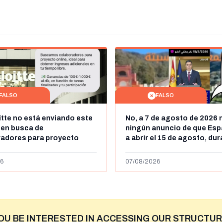
FALSO
FALSO
itte no está enviando este
No, a 7 de agosto de 2026 
 en busca de
ningún anuncio de que Esp
radores para proyecto
a abrir el 15 de agosto, du
con ganancias de hasta
horas, la frontera entre M
os al día: es un timo
y Ceuta
6
07/08/2026
OU BE INTERESTED IN ACCESSING OUR STRUCTUR