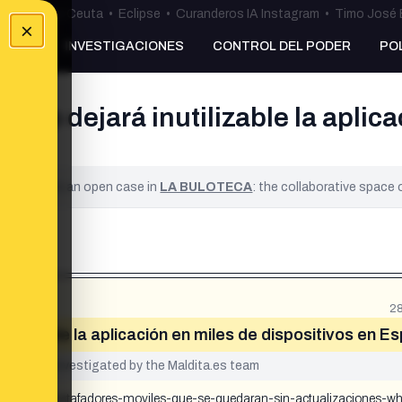
uta
•
Bulos Ceuta
•
Eclipse
•
Curanderos IA Instagram
•
Timo José 
×
NKING
INVESTIGACIONES
CONTROL DEL PODER
PO
tsApp dejará inutilizable la aplic
ified. It is an open case in
LA BULOTECA
: the collaborative space
28
nutilizable la aplicación en miles de dispositivos en 
yet been investigated by the Maldita.es team
o-para-los-estafadores-moviles-que-se-quedaran-sin-actualizaciones-w