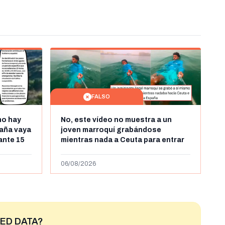
FALSO
no hay
No, este vídeo no muestra a un
aña vaya
joven marroquí grabándose
rante 15
mientras nada a Ceuta para entrar
arruecos
"ilegalmente a España": se grabó a
más de 450km de Ceuta y el autor lo
06/08/2026
niega
ED DATA?