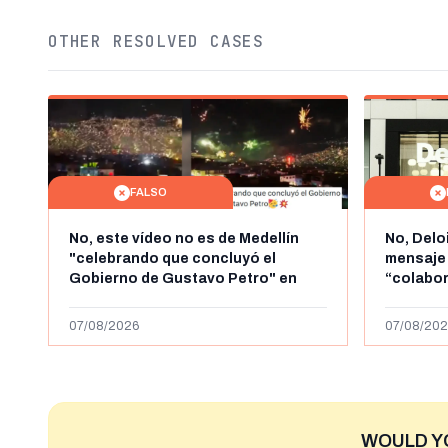
OTHER RESOLVED CASES
FALSO
No, este vídeo no es de Medellín
No, Delo
"celebrando que concluyó el
mensaje
Gobierno de Gustavo Petro" en
“colabo
agosto de 2026: es de la Alborada
online” 
de 2024
1.000 eur
07/08/2026
07/08/202
WOULD Y