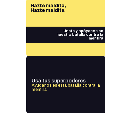
Hazte maldito,
Hazte maldita
Únete y apóyanos en
nuestra batalla contra la
mentira
Usa tus superpoderes
Ayúdanos en esta batalla contra la
mentira