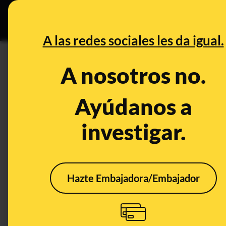
Especial Ce
DESINFO
PREBU
A las redes sociales les da igual.
¿A partir del 1 de junio, Wha
A nosotros no.
en España?
Ayúdanos a
This content has NOT yet been ver
investigar.
OPEN CASE
What's being said:
Hazte Embajadora/Embajador
«A partir del 1 de junio, WhatsApp dejará i
This content has not 
CONTENT DETAIL:
https://computerhoy.20minutos.es/moviles/seran-un-choll