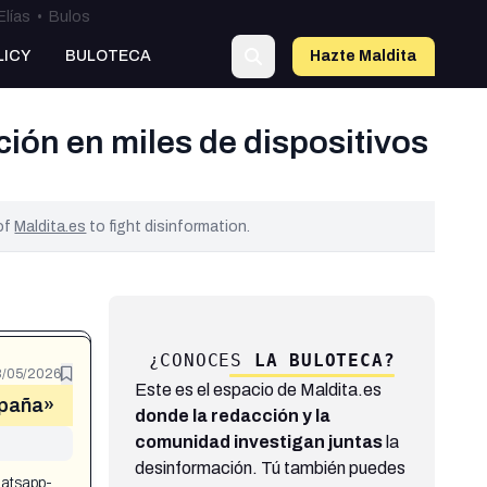
Elías
•
Bulos
LICY
BULOTECA
Hazte Maldit
a
ación en miles de dispositivos
 of
Maldita.es
to fight disinformation.
¿CONOCES
LA BULOTECA?
/05/2026
Este es el espacio de Maldita.es
España»
donde la redacción y la
comunidad investigan juntas
la
desinformación. Tú también puedes
hatsapp-