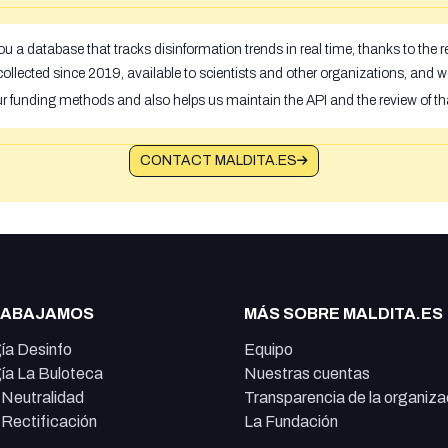
u a database that tracks disinformation trends in real time, thanks to the
ollected since 2019, available to scientists and other organizations, and w
ur funding methods and also helps us maintain the API and the review of th
CONTACT MALDITA.ES
RABAJAMOS
MÁS SOBRE MALDITA.ES
ía Desinfo
Equipo
ía La Buloteca
Nuestras cuentas
e Neutralidad
Transparencia de la organiza
e Rectificación
La Fundación