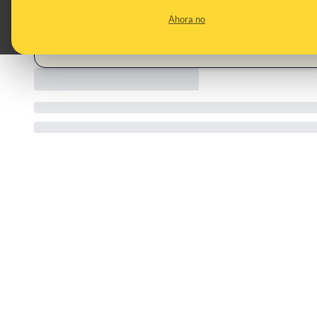
junio-2026_6976173_0.html
Ahora no
CATEGORIES:
Whatsapp · tecnología · móviles