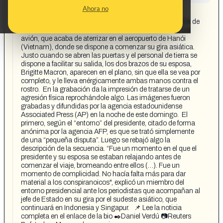
CONTENT DETAIL:
Ahora no
https://www.instagram.com/reel/DKHZwiBh4D_/?
igsh=MXM1MGl1aGlidDJjcQ== el_pais 1 h El presidente de
Francia, Emmanuel Macron, está todavía aún dentro del
avión, que acaba de aterrizar en el aeropuerto de Hanói
(Vietnam), donde se dispone a comenzar su gira asiática.
Justo cuando se abren las puertas y el personal de tierra se
dispone a facilitar su salida, los dos brazos de su esposa,
Brigitte Macron, aparecen en el plano, sin que ella se vea por
completo, y le lleva enérgicamente ambas manos contra el
rostro.⁠ ⁠ En la grabación da la impresión de tratarse de un
agresión física reprochándole algo. Las imágenes fueron
grabadas y difundidas por la agencia estadounidense
Associated Press (AP) en la noche de este domingo.⁠ ⁠ El
primero, según el “entorno” del presidente, citado de forma
anónima por la agencia AFP, es que se trató simplemente
de una “pequeña disputa”. Luego se rebajó algo la
descripción de la secuencia. “Fue un momento en el que el
presidente y su esposa se estaban relajando antes de
comenzar el viaje, bromeando entre ellos (…). Fue un
momento de complicidad. No hacía falta más para dar
material a los conspiranoicos", explicó un miembro del
entorno presidencial ante los periodistas que acompañan al
jefe de Estado en su gira por el sudeste asiático, que
continuará en Indonesia y Singapur.⁠ ⁠ ⁠ 📌 Lee la noticia
completa en el enlace de la bio⁠ ✒️Daniel Verdú⁠ 📷Reuters