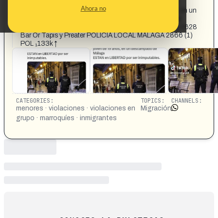
El Puntual 24H @Puntual24H.19h EP #URGENTE 5
Ahora no
menores Marroquíes VIOLAN a una joven de 19 años, en un
descampado de Málaga. ESTAN en LIBERTAD por ser
inimputables. 432 ww W POLICIA LOCAL MALAGA to 2628
Bar Or Tapis y Preater POLICIA LOCAL MALAGA 2866 (1)
POL ₁133k ↑
CATEGORIES:
TOPICS:
CHANNELS:
menores · violaciones · violaciones en
Migración
grupo · marroquíes · inmigrantes