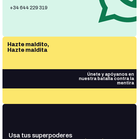
+34 644 229 319
Hazte maldito,
Hazte maldita
Únete y apóyanos en
nuestra batalla contra la
mentira
Usa tus superpoderes