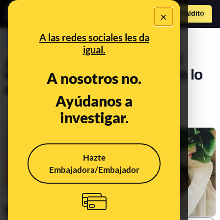
×
Hazte Maldit
o
Abrir menú
A las redes sociales les da
PREBUNKING
igual.
¿Cómo podemos reducir el
impacto medioambiental de lo
A nosotros no.
que comemos?
Ayúdanos a
Consumo
Medio ambiente
Economía
investigar.
Publicado el
Oct 22, 2024, 2:50:08 PM
Hazte
Embajadora/Embajador