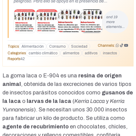
peligroso. Para ello se apoya en la presencia de
determinados aditivos que proceden de insectos
https://youtu.be/-YFJkmLw7eU
and 19
more
elements…
Channels:
Topics
Alimentación
Consumo
Sociedad
Categories
cambio climático
alimentos
aditivos
insectos
Reports
42
La goma laca o E-904 es una
resina de origen
animal
, obtenida de las excreciones de varios tipos
de insectos parásitos conocidos como
gusanos de
la laca
o
larvas de la laca
(
Kerria Lacca
y
Kerria
Yunnanensis
). Se necesitan unos 30.000 insectos
para fabricar un kilo de producto. Se utiliza como
agente de recubrimiento
en chocolates, chicles,
decoraciones y rellenos comestibles, confitería,