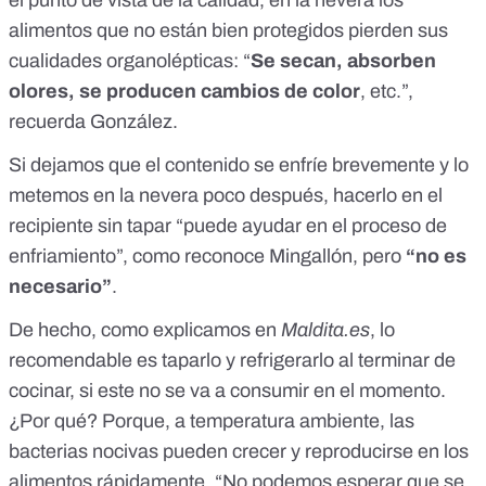
el punto de vista de la calidad, en la nevera los
alimentos que no están bien protegidos pierden sus
cualidades organolépticas: “
Se secan, absorben
olores, se producen cambios de color
, etc.”,
recuerda González.
Si dejamos que el contenido se enfríe brevemente y lo
metemos en la nevera poco después, hacerlo en el
recipiente sin tapar “puede ayudar en el proceso de
enfriamiento”, como reconoce Mingallón, pero
“no es
necesario”
.
De hecho, como explicamos en
Maldita.es
, lo
recomendable es taparlo y
refrigerarlo al terminar de
cocinar
, si este no se va a consumir en el momento.
¿Por qué? Porque, a temperatura ambiente, las
bacterias nocivas pueden crecer y reproducirse en los
alimentos rápidamente. “No podemos esperar que se