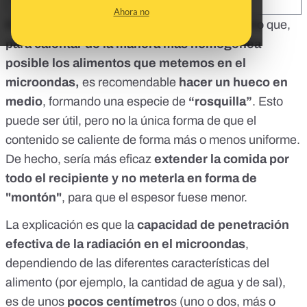
SHARE:
Ahora no
Esta semana nos habéis preguntado si es cierto que,
para calentar de la manera más homogénea
posible los alimentos que metemos en el
microondas,
es recomendable
hacer un hueco en
medio
, formando una especie de
“rosquilla”
. Esto
puede ser útil, pero no la única forma de que el
contenido se caliente de forma más o menos uniforme.
De hecho, sería más eficaz
extender la comida por
todo el recipiente y no meterla en forma de
"montón"
, para que el espesor fuese menor.
La explicación es que la
capacidad de penetración
efectiva de la radiación en el microondas
,
dependiendo de las diferentes características del
alimento (por ejemplo,
la cantidad de agua y de sal
),
es de unos
pocos centímetro
s (uno o dos, más o