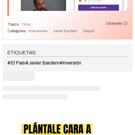
nacional.cat&lf_subid3=47001194&lf_subid4=La+demencia
+comienza+cuando+las+personas+dicen+una+frase+com
o+esta&lf_subid5=1nhqo1u1cg336&dlp=https%3A%2F%2
Fcertainmoose.pro&stream_uuid=49c2419f-825e-48ba-
Channels:
Topics
Timo
bbdb-46337211b766&utm_term=55523&blp=1&t_id=
Categories
inversiones
Javier Bardem
Repsol
ETIQUETAS:
#El País
#Javier Bardem
#inversión