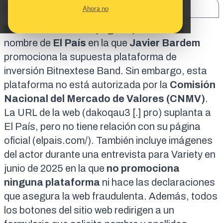
SHARE:
Ahora no
El enlace lleva a una página que utiliza el
nombre de
El País
en la que
Javier Bardem
promociona la supuesta plataforma de
inversión Bitnextese Band. Sin embargo, esta
plataforma
no está autorizada
por la
Comisión
Nacional del Mercado de Valores (CNMV)
.
La URL de la web (dakoqau3 [.] pro) suplanta a
El País, pero no tiene relación con su página
oficial (
elpais.com/
). También incluye imágenes
del actor durante una
entrevista para Variety en
junio de 2025
en la que
no promociona
ninguna plataforma
ni hace las declaraciones
que asegura la web fraudulenta. Además, todos
los botones del sitio web redirigen a
un