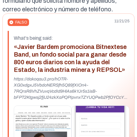
formulario
que solicita nombre y apellidos,
correo electrónico y número de teléfono.
11/21/25
FALSO
What's being said:
«Javier Bardem promociona Bitnextese
Band, un fondo social para ganar desde
800 euros diarios con la ayuda del
Estado, la industria minera y REPSOL»
https://dakoqau3.pro/hOTR-
XG0xdgxJ5VbdoNERSfh5Q89fXIOn4-
7RQrsR8VhZVuvqVcdId9HlAs6kYJr5s1isB-
bFPT2Ktgwsj2fjU24zkXaPQPIpvnxTZYUQPwb2PfOYCcY7
HBub2q3KJQ5tcLAr5vme5SoHzyULcZG-A/?
googleIdTh=0cf48344-97ee-4ea1-841a-
99dc5352a2c2&lf_utm_source=taboola&lf_utm_medium=%
5BUTM_MEDIUM%5D&lf_utm_campaign=%5BUTM_CAMP
AIGN%5D&lf_utm_content=Chrome+Mobile&lf_utm_term=
%5BUTM_TERM%5D&lf_subid1=4195034782&lf_subid2=el