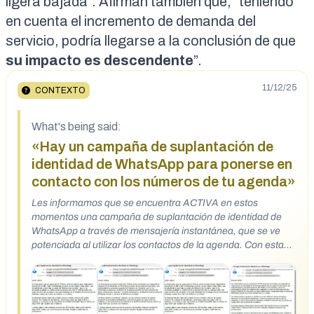
ligera bajada”. Afirman también que, “teniendo
en cuenta el incremento de demanda del
servicio, podría llegarse a la conclusión de que
su impacto es descendente
”.
11/12/25
CONTEXTO
What's being said:
«Hay un campaña de suplantación de
identidad de WhatsApp para ponerse en
contacto con los números de tu agenda»
Les informamos que se encuentra ACTIVA en estos
momentos una campaña de suplantación de identidad de
WhatsApp a través de mensajería instantánea, que se ve
potenciada al utilizar los contactos de la agenda. Con esta
suplantación, el atacante roba la cuenta de WhatsApp
usando tu número de teléfono y un código. Los delincuentes
se ponen en contacto con las víctimas a través de alguna
aplicación de mensajería (WhatsApp), haciéndose pasar por