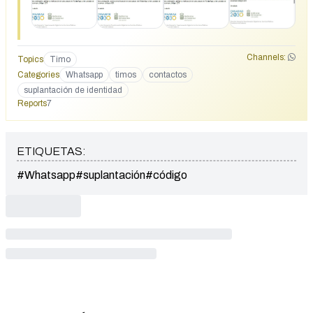
alguno de sus contactos, y con la excusa de una avería en el
teléfono solicitan que les envíen un código SMS que
recibirán en el teléfono. Si reciben alguna comunicación de
este tipo, NO faciliten ninguna contraseña, código SMS o
cualquier otra información sensible. Rogamos extremen las
Channels:
Topics
Timo
precauciones. Para protegerte, activa la verificación en dos
Categories
Whatsapp
timos
contactos
pasos de WhatsApp y ten cuidado al escanear códigos QR.
suplantación de identidad
Reports
7
ETIQUETAS:
#Whatsapp
#suplantación
#código